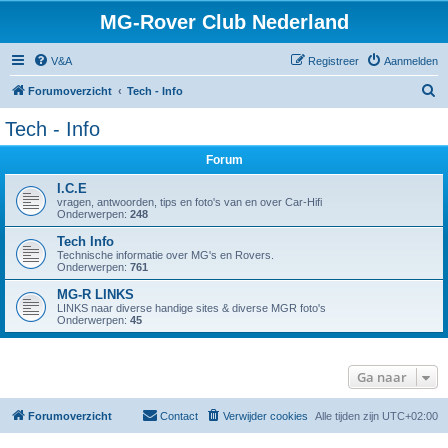
MG-Rover Club Nederland
V&A
Registreer
Aanmelden
Z
Forumoverzicht
Tech - Info
o
Tech - Info
e
Forum
k
I.C.E
vragen, antwoorden, tips en foto's van en over Car-Hifi
Onderwerpen:
248
Tech Info
Technische informatie over MG's en Rovers.
Onderwerpen:
761
MG-R LINKS
LINKS naar diverse handige sites & diverse MGR foto's
Onderwerpen:
45
Ga naar
Forumoverzicht
Contact
Verwijder cookies
Alle tijden zijn
UTC+02:00