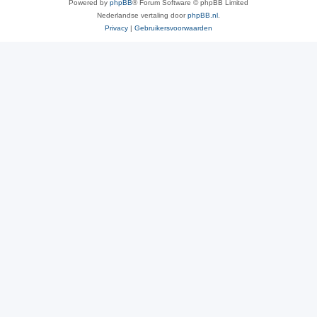
Powered by
phpBB
® Forum Software © phpBB Limited
Nederlandse vertaling door
phpBB.nl
.
Privacy
|
Gebruikersvoorwaarden