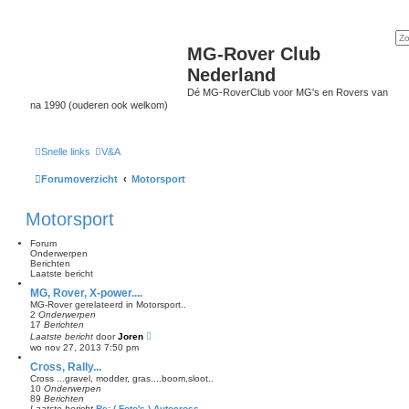
MG-Rover Club
Nederland
Dé MG-RoverClub voor MG's en Rovers van
na 1990 (ouderen ook welkom)
Snelle links
V&A
Forumoverzicht
Motorsport
Motorsport
Forum
Onderwerpen
Berichten
Laatste bericht
MG, Rover, X-power....
MG-Rover gerelateerd in Motorsport..
2
Onderwerpen
17
Berichten
B
Laatste bericht
door
Joren
e
wo nov 27, 2013 7:50 pm
k
i
Cross, Rally...
j
Cross ...gravel, modder, gras....boom,sloot..
k
10
Onderwerpen
l
89
Berichten
a
Laatste bericht
Re: ( Foto's ) Autocross