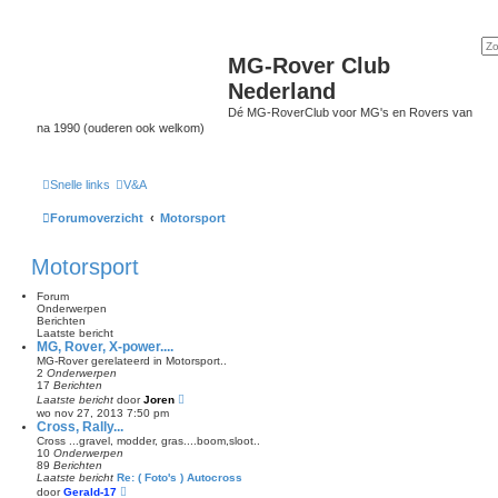
MG-Rover Club
Nederland
Dé MG-RoverClub voor MG's en Rovers van
na 1990 (ouderen ook welkom)
Snelle links
V&A
Forumoverzicht
Motorsport
Motorsport
Forum
Onderwerpen
Berichten
Laatste bericht
MG, Rover, X-power....
MG-Rover gerelateerd in Motorsport..
2
Onderwerpen
17
Berichten
B
Laatste bericht
door
Joren
e
wo nov 27, 2013 7:50 pm
k
Cross, Rally...
i
Cross ...gravel, modder, gras....boom,sloot..
j
10
Onderwerpen
k
89
Berichten
l
Laatste bericht
Re: ( Foto's ) Autocross
a
B
door
Gerald-17
a