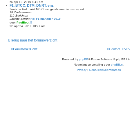
e
zo apr 12, 2015 8:41 am
t
k
F1, BTCC, DTM, DNRT, enz.
s
i
t
Zoals de titel... niet MG-Rover gerelateerd in motorsport
j
e
18
Onderwerpen
k
b
119
Berichten
l
e
Laatste bericht
Re: F1 manager 2019
a
r
B
door
PaulBout
a
i
e
wo apr 24, 2019 10:27 am
t
c
k
s
h
i
t
t
j
e
k
b
Terug naar het forumoverzicht
l
e
a
r
a
i
Forumoverzicht
Contact
Verw
t
c
s
h
t
t
Powered by
phpBB
® Forum Software © phpBB Lim
e
b
Nederlandse vertaling door
phpBB.nl
.
e
r
Privacy
|
Gebruikersvoorwaarden
i
c
h
t