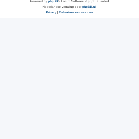
Powered by
phpBB
® Forum Software © phpBB Limited
Nederlandse vertaling door
phpBB.nl
.
Privacy
|
Gebruikersvoorwaarden