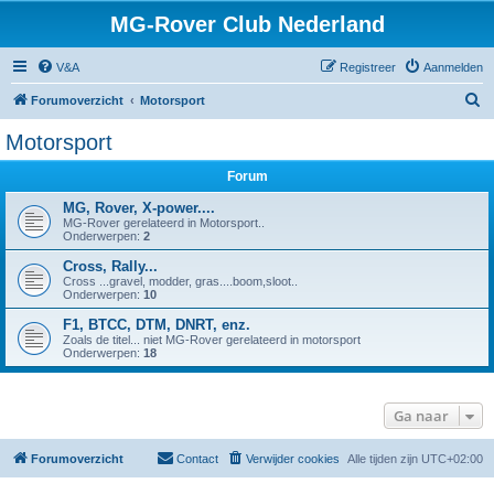
MG-Rover Club Nederland
V&A
Registreer
Aanmelden
Z
Forumoverzicht
Motorsport
o
Motorsport
e
Forum
k
MG, Rover, X-power....
MG-Rover gerelateerd in Motorsport..
Onderwerpen:
2
Cross, Rally...
Cross ...gravel, modder, gras....boom,sloot..
Onderwerpen:
10
F1, BTCC, DTM, DNRT, enz.
Zoals de titel... niet MG-Rover gerelateerd in motorsport
Onderwerpen:
18
Ga naar
Forumoverzicht
Contact
Verwijder cookies
Alle tijden zijn
UTC+02:00