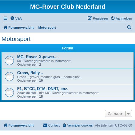
MG-Rover Club Nederland
V&A
Registreer
Aanmelden
Z
Forumoverzicht
Motorsport
o
Motorsport
e
Forum
k
MG, Rover, X-power....
MG-Rover gerelateerd in Motorsport..
Onderwerpen:
2
Cross, Rally...
Cross ...gravel, modder, gras....boom,sloot..
Onderwerpen:
10
F1, BTCC, DTM, DNRT, enz.
Zoals de titel... niet MG-Rover gerelateerd in motorsport
Onderwerpen:
18
Ga naar
Forumoverzicht
Contact
Verwijder cookies
Alle tijden zijn
UTC+02:00