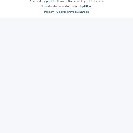
Powered by
phpBB
® Forum Software © phpBB Limited
Nederlandse vertaling door
phpBB.nl
.
Privacy
|
Gebruikersvoorwaarden