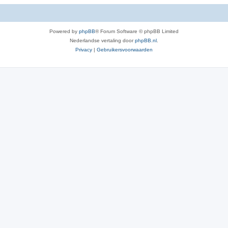
Powered by
phpBB
® Forum Software © phpBB Limited
Nederlandse vertaling door
phpBB.nl
.
Privacy
|
Gebruikersvoorwaarden