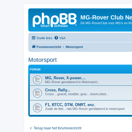
MG-Rover Club Ne
Dé MG-RoverClub voor MG's en Ro
Snelle links
V&A
Forumoverzicht
Motorsport
Motorsport
FORUM
MG, Rover, X-power....
MG-Rover gerelateerd in Motorsport..
Cross, Rally...
Cross ...gravel, modder, gras....boom,sloot..
F1, BTCC, DTM, DNRT, enz.
Zoals de titel... niet MG-Rover gerelateerd in motorsport
Terug naar het forumoverzicht