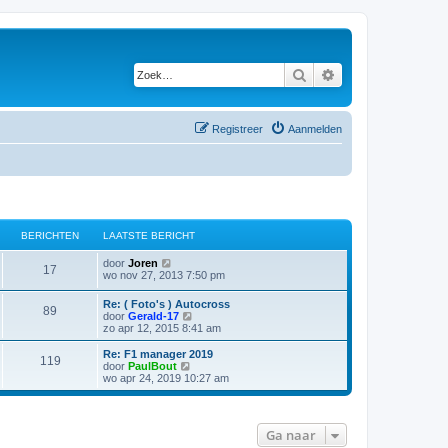
Zoek
Uitgebreid zoeken
Registreer
Aanmelden
BERICHTEN
LAATSTE BERICHT
B
door
Joren
17
e
wo nov 27, 2013 7:50 pm
k
i
Re: ( Foto's ) Autocross
89
j
B
door
Gerald-17
k
e
zo apr 12, 2015 8:41 am
l
k
a
i
Re: F1 manager 2019
a
119
j
B
door
PaulBout
t
k
e
wo apr 24, 2019 10:27 am
s
l
k
t
a
i
e
a
j
b
t
k
e
Ga naar
s
l
r
t