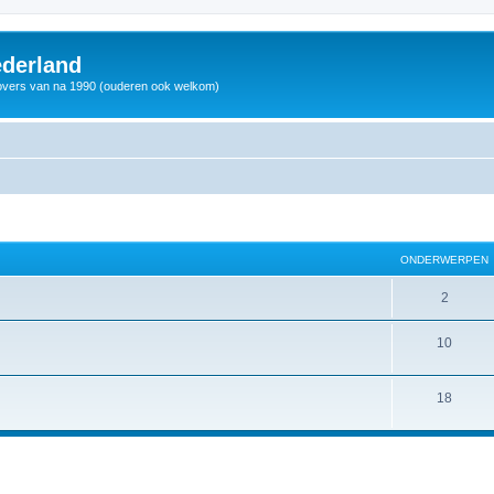
derland
vers van na 1990 (ouderen ook welkom)
ONDERWERPEN
2
10
18