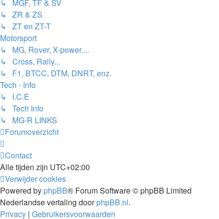
↳ MGF, TF & SV
↳ ZR & ZS
↳ ZT en ZT-T
Motorsport
↳ MG, Rover, X-power....
↳ Cross, Rally...
↳ F1, BTCC, DTM, DNRT, enz.
Tech - Info
↳ I.C.E
↳ Tech Info
↳ MG-R LINKS
Forumoverzicht
Contact
Alle tijden zijn
UTC+02:00
Verwijder cookies
Powered by
phpBB
® Forum Software © phpBB Limited
Nederlandse vertaling door
phpBB.nl
.
Privacy
|
Gebruikersvoorwaarden