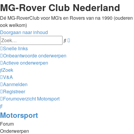
MG-Rover Club Nederland
Dé MG-RoverClub voor MG's en Rovers van na 1990 (ouderen
ook welkom)
Doorgaan naar inhoud
Uitgebreid
Zoek
zoeken
Snelle links
Onbeantwoorde onderwerpen
Actieve onderwerpen
Zoek
V&A
Aanmelden
Registreer
Forumoverzicht
Motorsport
Zoek
Motorsport
Forum
Onderwerpen