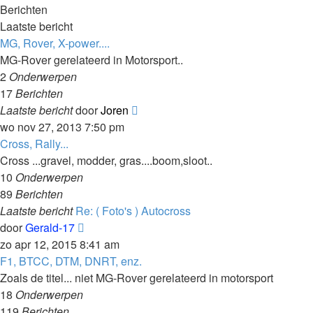
Berichten
Laatste bericht
MG, Rover, X-power....
MG-Rover gerelateerd in Motorsport..
2
Onderwerpen
17
Berichten
Bekijk
Laatste bericht
door
Joren
laatste
wo nov 27, 2013 7:50 pm
bericht
Cross, Rally...
Cross ...gravel, modder, gras....boom,sloot..
10
Onderwerpen
89
Berichten
Laatste bericht
Re: ( Foto's ) Autocross
Bekijk
door
Gerald-17
laatste
zo apr 12, 2015 8:41 am
bericht
F1, BTCC, DTM, DNRT, enz.
Zoals de titel... niet MG-Rover gerelateerd in motorsport
18
Onderwerpen
119
Berichten