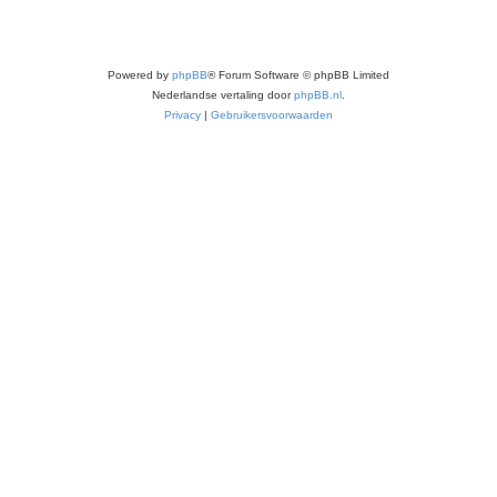
Powered by
phpBB
® Forum Software © phpBB Limited
Nederlandse vertaling door
phpBB.nl
.
Privacy
|
Gebruikersvoorwaarden