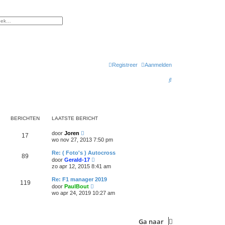
gebreid zoeken
Registreer
Aanmelden
Z
o
e
k
BERICHTEN
LAATSTE BERICHT
B
door
Joren
17
e
wo nov 27, 2013 7:50 pm
k
i
Re: ( Foto's ) Autocross
89
j
B
door
Gerald-17
k
e
zo apr 12, 2015 8:41 am
l
k
a
i
Re: F1 manager 2019
a
119
j
B
t
door
PaulBout
k
e
s
wo apr 24, 2019 10:27 am
l
k
t
a
i
e
a
j
b
t
k
e
s
Ga naar
l
r
t