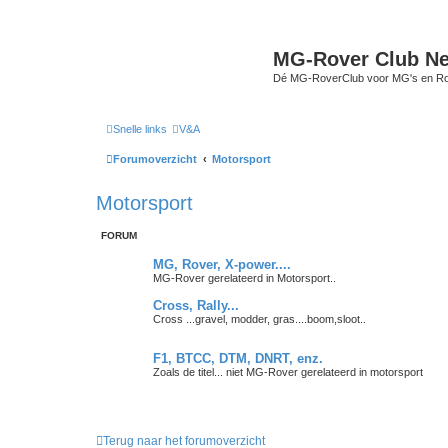
MG-Rover Club Ne
Dé MG-RoverClub voor MG's en Ro
Snelle links
V&A
Forumoverzicht
Motorsport
Motorsport
FORUM
MG, Rover, X-power....
MG-Rover gerelateerd in Motorsport..
Cross, Rally...
Cross ...gravel, modder, gras....boom,sloot..
F1, BTCC, DTM, DNRT, enz.
Zoals de titel... niet MG-Rover gerelateerd in motorsport
Terug naar het forumoverzicht