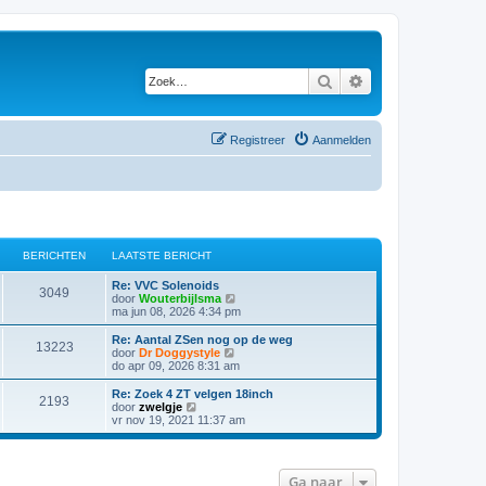
Zoek
Uitgebreid zoeken
Registreer
Aanmelden
BERICHTEN
LAATSTE BERICHT
Re: VVC Solenoids
3049
B
door
Wouterbijlsma
e
ma jun 08, 2026 4:34 pm
k
i
Re: Aantal ZSen nog op de weg
13223
j
B
door
Dr Doggystyle
k
e
do apr 09, 2026 8:31 am
l
k
a
i
Re: Zoek 4 ZT velgen 18inch
2193
a
j
B
door
zwelgje
t
k
e
vr nov 19, 2021 11:37 am
s
l
k
t
a
i
e
a
j
b
t
k
Ga naar
e
s
l