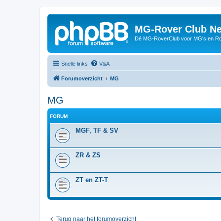
MG-Rover Club Ne
Dé MG-RoverClub voor MG's en Ro
Snelle links
V&A
Forumoverzicht
MG
MG
FORUM
MGF, TF & SV
ZR & ZS
ZT en ZT-T
Terug naar het forumoverzicht