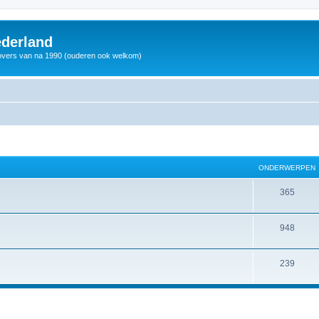
derland
vers van na 1990 (ouderen ook welkom)
ONDERWERPEN
365
948
239