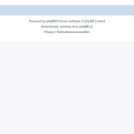
Powered by
phpBB
® Forum Software © phpBB Limited
Nederlandse vertaling door
phpBB.nl
.
Privacy
|
Gebruikersvoorwaarden