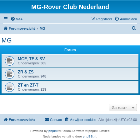
MG-Rover Club Nederland
V&A
Registreer
Aanmelden
Z
Forumoverzicht
MG
o
MG
e
Forum
k
MGF, TF & SV
Onderwerpen:
365
ZR & ZS
Onderwerpen:
948
ZT en ZT-T
Onderwerpen:
239
Ga naar
Forumoverzicht
Contact
Verwijder cookies
Alle tijden zijn
UTC+02:00
Powered by
phpBB
® Forum Software © phpBB Limited
Nederlandse vertaling door
phpBB.nl
.