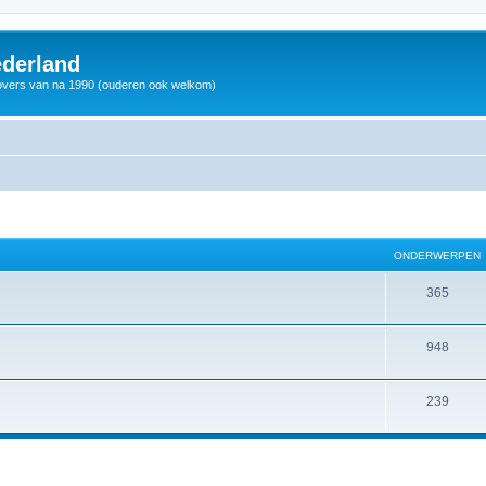
derland
vers van na 1990 (ouderen ook welkom)
ONDERWERPEN
365
948
239