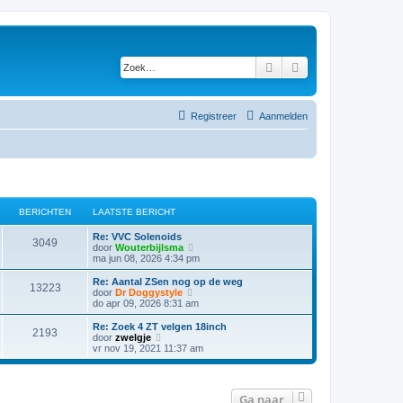
Zoek
Uitgebreid zoeken
Registreer
Aanmelden
BERICHTEN
LAATSTE BERICHT
Re: VVC Solenoids
3049
B
door
Wouterbijlsma
e
ma jun 08, 2026 4:34 pm
k
i
Re: Aantal ZSen nog op de weg
13223
j
B
door
Dr Doggystyle
k
e
do apr 09, 2026 8:31 am
l
k
a
i
Re: Zoek 4 ZT velgen 18inch
2193
a
j
B
door
zwelgje
t
k
e
vr nov 19, 2021 11:37 am
s
l
k
t
a
i
e
a
j
b
t
k
Ga naar
e
s
l