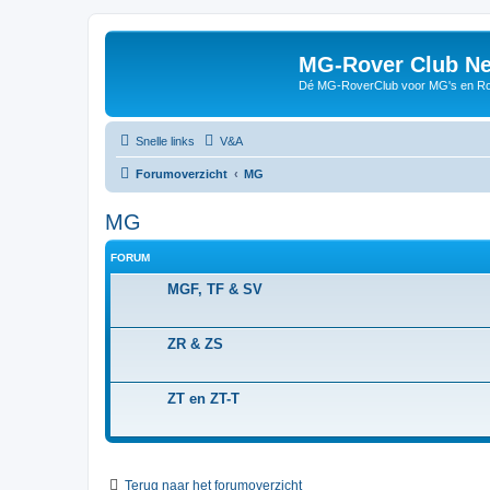
MG-Rover Club Ne
Dé MG-RoverClub voor MG's en Ro
Snelle links
V&A
Forumoverzicht
MG
MG
FORUM
MGF, TF & SV
ZR & ZS
ZT en ZT-T
Terug naar het forumoverzicht