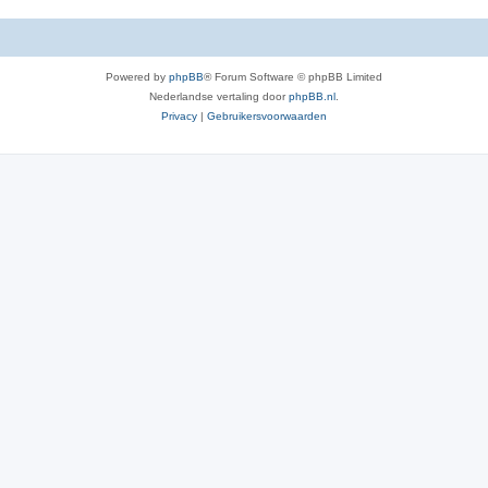
Powered by
phpBB
® Forum Software © phpBB Limited
Nederlandse vertaling door
phpBB.nl
.
Privacy
|
Gebruikersvoorwaarden