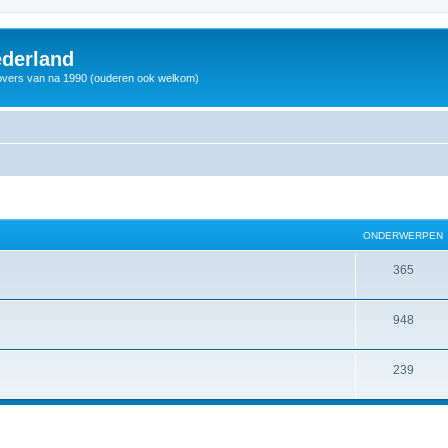
derland
vers van na 1990 (ouderen ook welkom)
ONDERWERPEN
365
948
239