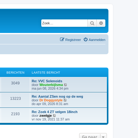
Zoek
Uitgebreid zoeken
Registreer
Aanmelden
BERICHTEN
LAATSTE BERICHT
Re: VVC Solenoids
3049
B
door
Wouterbijlsma
e
ma jun 08, 2026 4:34 pm
k
i
Re: Aantal ZSen nog op de weg
13223
j
B
door
Dr Doggystyle
k
e
do apr 09, 2026 8:31 am
l
k
a
i
Re: Zoek 4 ZT velgen 18inch
2193
a
j
B
door
zwelgje
t
k
e
vr nov 19, 2021 11:37 am
s
l
k
t
a
i
e
a
j
b
t
k
Ga naar
e
s
l