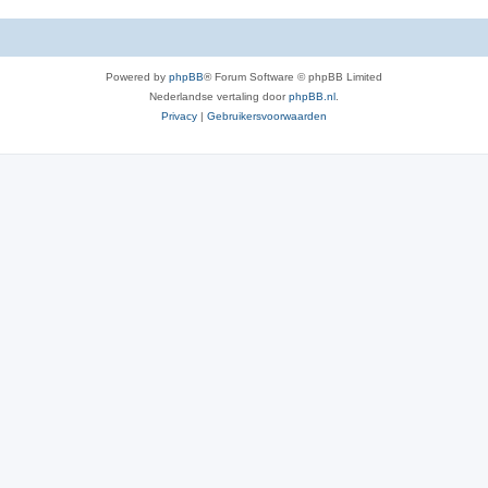
Powered by
phpBB
® Forum Software © phpBB Limited
Nederlandse vertaling door
phpBB.nl
.
Privacy
|
Gebruikersvoorwaarden