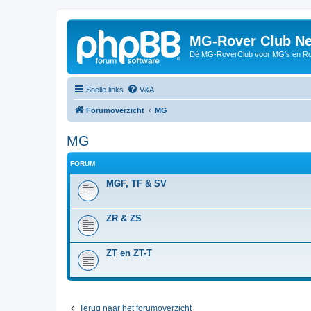
MG-Rover Club Ne
Dé MG-RoverClub voor MG's en Ro
Snelle links
V&A
Forumoverzicht
MG
MG
FORUM
MGF, TF & SV
ZR & ZS
ZT en ZT-T
Terug naar het forumoverzicht