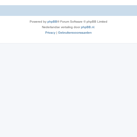
Powered by
phpBB
® Forum Software © phpBB Limited
Nederlandse vertaling door
phpBB.nl
.
Privacy
|
Gebruikersvoorwaarden