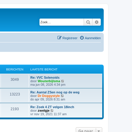
Zoek
Uitgebreid zoeken
Registreer
Aanmelden
BERICHTEN
LAATSTE BERICHT
Re: VVC Solenoids
3049
B
door
Wouterbijlsma
e
ma jun 08, 2026 4:34 pm
k
i
Re: Aantal ZSen nog op de weg
13223
j
B
door
Dr Doggystyle
k
e
do apr 09, 2026 8:31 am
l
k
a
i
Re: Zoek 4 ZT velgen 18inch
2193
a
j
B
door
zwelgje
t
k
e
vr nov 19, 2021 11:37 am
s
l
k
t
a
i
e
a
j
b
t
k
Ga naar
e
s
l