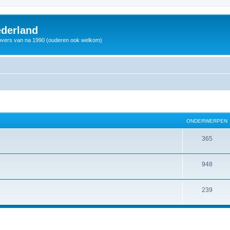
derland
vers van na 1990 (ouderen ook welkom)
ONDERWERPEN
365
948
239