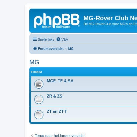
MG-Rover Club Ne
Dé MG-RoverClub voor MG's en Ro
Snelle links
V&A
Forumoverzicht
MG
MG
FORUM
MGF, TF & SV
ZR & ZS
ZT en ZT-T
Terug naar het forumoverzicht