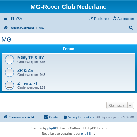
MG-Rover Club Nederland
V&A
Registreer
Aanmelden
Z
Forumoverzicht
MG
o
MG
e
Forum
k
MGF, TF & SV
Onderwerpen:
365
ZR & ZS
Onderwerpen:
948
ZT en ZT-T
Onderwerpen:
239
Ga naar
Forumoverzicht
Contact
Verwijder cookies
Alle tijden zijn
UTC+02:00
Powered by
phpBB
® Forum Software © phpBB Limited
Nederlandse vertaling door
phpBB.nl
.