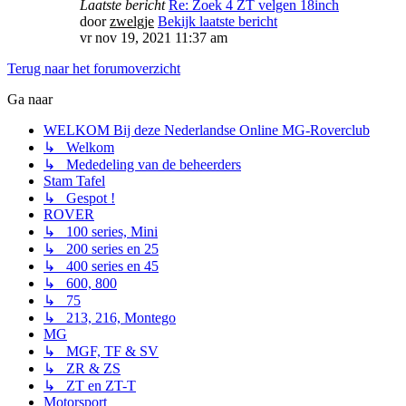
Laatste bericht
Re: Zoek 4 ZT velgen 18inch
door
zwelgje
Bekijk laatste bericht
vr nov 19, 2021 11:37 am
Terug naar het forumoverzicht
Ga naar
WELKOM Bij deze Nederlandse Online MG-Roverclub
↳ Welkom
↳ Mededeling van de beheerders
Stam Tafel
↳ Gespot !
ROVER
↳ 100 series, Mini
↳ 200 series en 25
↳ 400 series en 45
↳ 600, 800
↳ 75
↳ 213, 216, Montego
MG
↳ MGF, TF & SV
↳ ZR & ZS
↳ ZT en ZT-T
Motorsport