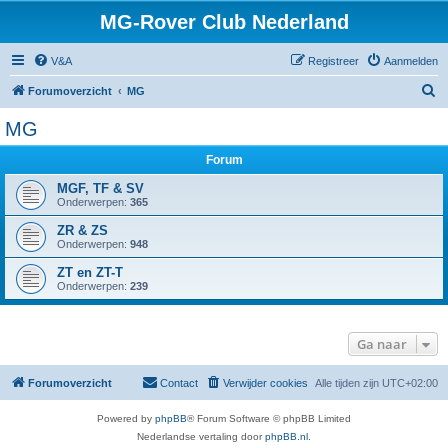
MG-Rover Club Nederland
V&A
Registreer
Aanmelden
Z
Forumoverzicht
MG
o
MG
e
Forum
k
MGF, TF & SV
Onderwerpen:
365
ZR & ZS
Onderwerpen:
948
ZT en ZT-T
Onderwerpen:
239
Ga naar
Forumoverzicht
Contact
Verwijder cookies
Alle tijden zijn
UTC+02:00
Powered by
phpBB
® Forum Software © phpBB Limited
Nederlandse vertaling door
phpBB.nl
.