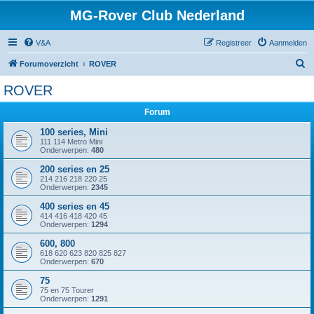
MG-Rover Club Nederland
V&A
Registreer
Aanmelden
Z
Forumoverzicht
ROVER
o
ROVER
e
Forum
k
100 series, Mini
111 114 Metro Mini
Onderwerpen:
480
200 series en 25
214 216 218 220 25
Onderwerpen:
2345
400 series en 45
414 416 418 420 45
Onderwerpen:
1294
600, 800
618 620 623 820 825 827
Onderwerpen:
670
75
75 en 75 Tourer
Onderwerpen:
1291