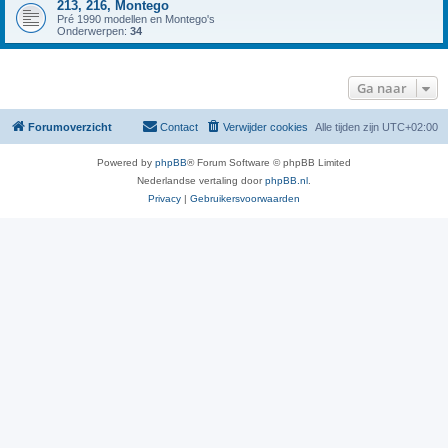
213, 216, Montego
Pré 1990 modellen en Montego's
Onderwerpen:
34
Ga naar
Forumoverzicht
Contact
Verwijder cookies
Alle tijden zijn
UTC+02:00
Powered by
phpBB
® Forum Software © phpBB Limited
Nederlandse vertaling door
phpBB.nl
.
Privacy
|
Gebruikersvoorwaarden