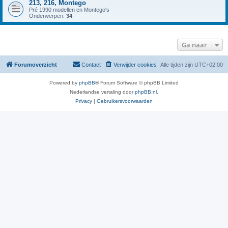
213, 216, Montego
Pré 1990 modellen en Montego's
Onderwerpen:
34
Ga naar
Forumoverzicht
Contact
Verwijder cookies
Alle tijden zijn
UTC+02:00
Powered by
phpBB
® Forum Software © phpBB Limited
Nederlandse vertaling door
phpBB.nl
.
Privacy
|
Gebruikersvoorwaarden