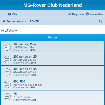
MG-Rover Club Nederland
V&A
Registreer
Aanmelden
Z
Forumoverzicht
ROVER
o
ROVER
e
Forum
k
100 series, Mini
111 114 Metro Mini
Onderwerpen:
480
200 series en 25
214 216 218 220 25
Onderwerpen:
2345
400 series en 45
414 416 418 420 45
Onderwerpen:
1294
600, 800
618 620 623 820 825 827
Onderwerpen:
670
75
75 en 75 Tourer
Onderwerpen:
1291