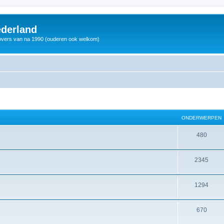
derland
vers van na 1990 (ouderen ook welkom)
ONDERWERPEN
480
2345
1294
670