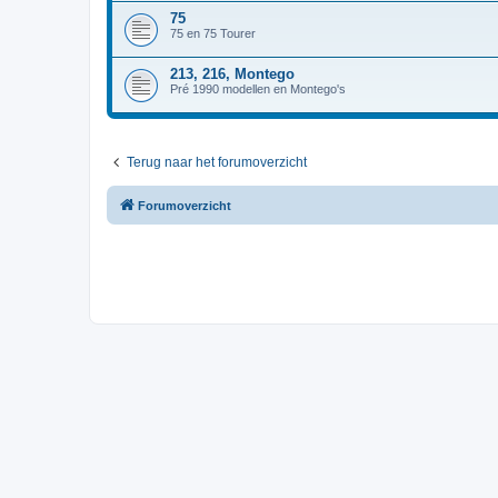
75
75 en 75 Tourer
213, 216, Montego
Pré 1990 modellen en Montego's
Terug naar het forumoverzicht
Forumoverzicht