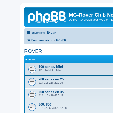
MG-Rover Club Ne
Dé MG-RoverClub voor MG's en Ro
Snelle links
V&A
Forumoverzicht
ROVER
ROVER
FORUM
100 series, Mini
111 114 Metro Mini
200 series en 25
214 216 218 220 25
400 series en 45
414 416 418 420 45
600, 800
618 620 623 820 825 827