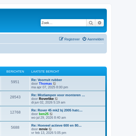
Zoek
Uitgebreid zoeken
Registreer
Aanmelden
BERICHTEN
LAATSTE BERICHT
Re: Voorruit rubber
5951
B
door
Thomas
e
ma apr 07, 2025 8:00 pm
k
i
Re: Mistlampen voor monteren …
28543
j
B
door
Roverlike
k
e
di jun 02, 2026 5:19 am
l
k
a
i
Re: Rover 45 mk2 bj 2005 hatc…
12768
a
j
B
door
ben25
t
k
e
wo jul 29, 2026 8:40 am
s
l
k
t
a
i
Re: Hoeveel actieve 600 en 80…
e
5688
a
j
B
door
mrvie
b
t
k
e
vr feb 13, 2026 5:05 pm
e
s
l
k