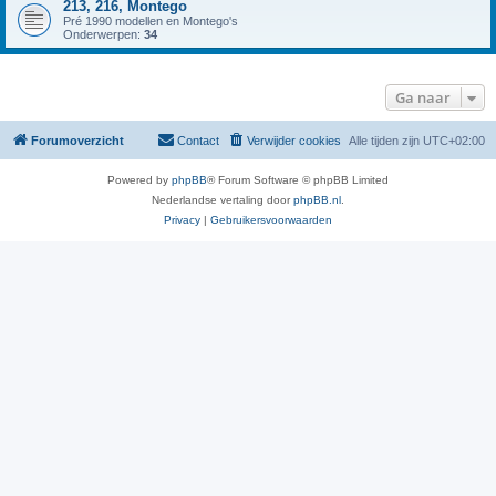
213, 216, Montego
Pré 1990 modellen en Montego's
Onderwerpen:
34
Ga naar
Forumoverzicht
Contact
Verwijder cookies
Alle tijden zijn
UTC+02:00
Powered by
phpBB
® Forum Software © phpBB Limited
Nederlandse vertaling door
phpBB.nl
.
Privacy
|
Gebruikersvoorwaarden