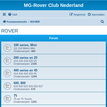
MG-Rover Club Nederland
V&A
Registreer
Aanmelden
Z
Forumoverzicht
ROVER
o
ROVER
e
Forum
k
100 series, Mini
111 114 Metro Mini
Onderwerpen:
480
200 series en 25
214 216 218 220 25
Onderwerpen:
2345
400 series en 45
414 416 418 420 45
Onderwerpen:
1294
600, 800
618 620 623 820 825 827
Onderwerpen:
670
75
75 en 75 Tourer
Onderwerpen:
1291