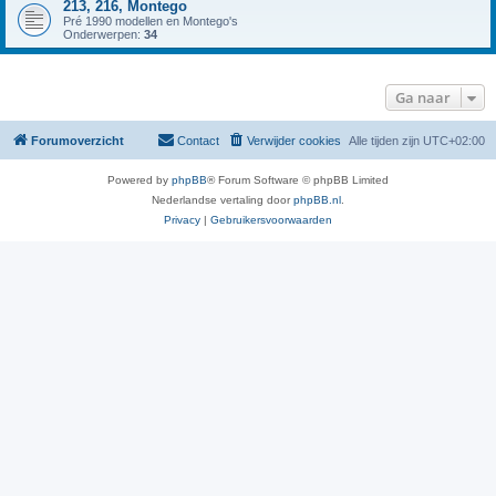
213, 216, Montego
Pré 1990 modellen en Montego's
Onderwerpen:
34
Ga naar
Forumoverzicht
Contact
Verwijder cookies
Alle tijden zijn
UTC+02:00
Powered by
phpBB
® Forum Software © phpBB Limited
Nederlandse vertaling door
phpBB.nl
.
Privacy
|
Gebruikersvoorwaarden