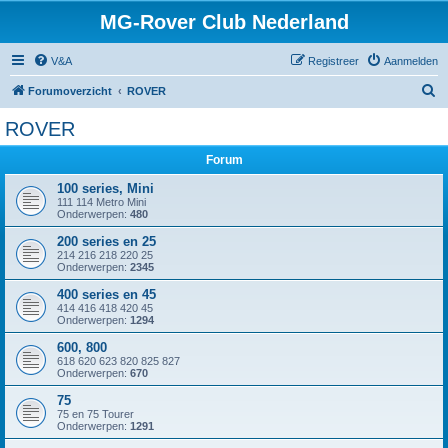
MG-Rover Club Nederland
V&A
Registreer
Aanmelden
Z
Forumoverzicht
ROVER
o
ROVER
e
Forum
k
100 series, Mini
111 114 Metro Mini
Onderwerpen:
480
200 series en 25
214 216 218 220 25
Onderwerpen:
2345
400 series en 45
414 416 418 420 45
Onderwerpen:
1294
600, 800
618 620 623 820 825 827
Onderwerpen:
670
75
75 en 75 Tourer
Onderwerpen:
1291