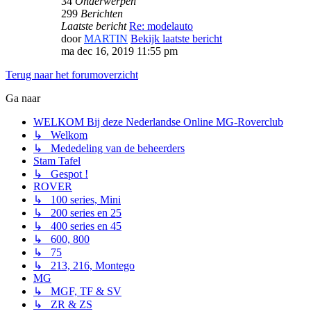
34
Onderwerpen
299
Berichten
Laatste bericht
Re: modelauto
door
MARTIN
Bekijk laatste bericht
ma dec 16, 2019 11:55 pm
Terug naar het forumoverzicht
Ga naar
WELKOM Bij deze Nederlandse Online MG-Roverclub
↳ Welkom
↳ Mededeling van de beheerders
Stam Tafel
↳ Gespot !
ROVER
↳ 100 series, Mini
↳ 200 series en 25
↳ 400 series en 45
↳ 600, 800
↳ 75
↳ 213, 216, Montego
MG
↳ MGF, TF & SV
↳ ZR & ZS