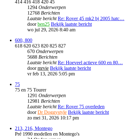
414 416 418 420 45
1294
Onderwerpen
12768
Berichten
Laatste bericht
Re: Rover 45 mk2 bj 2005 hatc…
door
ben25
Bekijk laatste bericht
wo jul 29, 2026 8:40 am
600, 800
618 620 623 820 825 827
670
Onderwerpen
5688
Berichten
Laatste bericht
Re: Hoeveel actieve 600 en 80…
door
mrvie
Bekijk laatste bericht
vr feb 13, 2026 5:05 pm
75
75 en 75 Tourer
1291
Onderwerpen
12981
Berichten
Laatste bericht
Re: Rover 75 overleden
door
Dr Doggystyle
Bekijk laatste bericht
zo mei 31, 2026 10:17 pm
213, 216, Montego
Pré 1990 modellen en Montego's