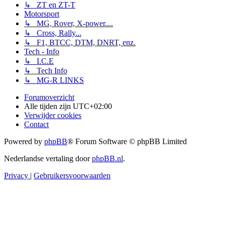
↳ ZT en ZT-T
Motorsport
↳ MG, Rover, X-power....
↳ Cross, Rally...
↳ F1, BTCC, DTM, DNRT, enz.
Tech - Info
↳ I.C.E
↳ Tech Info
↳ MG-R LINKS
Forumoverzicht
Alle tijden zijn
UTC+02:00
Verwijder cookies
Contact
Powered by
phpBB
® Forum Software © phpBB Limited
Nederlandse vertaling door
phpBB.nl
.
Privacy
|
Gebruikersvoorwaarden