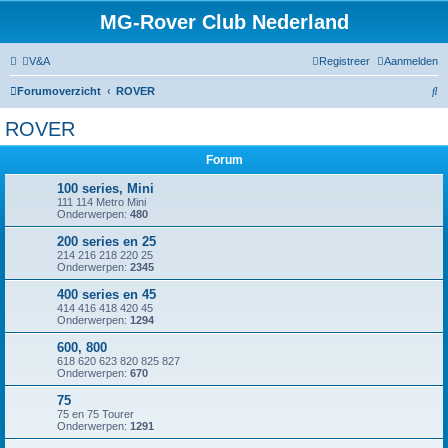
MG-Rover Club Nederland
V&A
Registreer
Aanmelden
Z
Forumoverzicht
ROVER
o
ROVER
e
Forum
k
100 series, Mini
111 114 Metro Mini
Onderwerpen:
480
200 series en 25
214 216 218 220 25
Onderwerpen:
2345
400 series en 45
414 416 418 420 45
Onderwerpen:
1294
600, 800
618 620 623 820 825 827
Onderwerpen:
670
75
75 en 75 Tourer
Onderwerpen:
1291