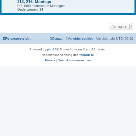
213, 216, Montego
Pré 1990 modellen en Montego's
Onderwerpen:
34
Ga naar
Forumoverzicht
Contact
Verwijder cookies
Alle tijden zijn
UTC+02:00
Powered by
phpBB
® Forum Software © phpBB Limited
Nederlandse vertaling door
phpBB.nl
.
Privacy
|
Gebruikersvoorwaarden