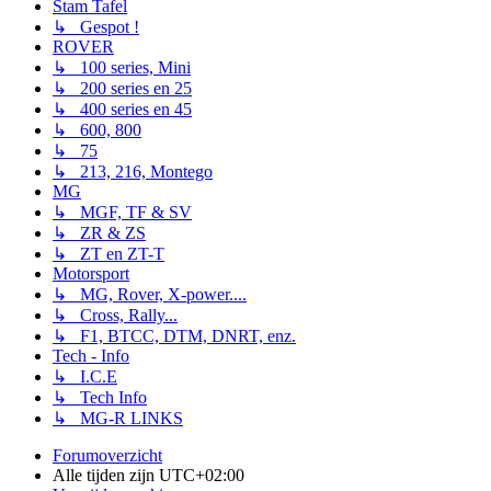
Stam Tafel
↳ Gespot !
ROVER
↳ 100 series, Mini
↳ 200 series en 25
↳ 400 series en 45
↳ 600, 800
↳ 75
↳ 213, 216, Montego
MG
↳ MGF, TF & SV
↳ ZR & ZS
↳ ZT en ZT-T
Motorsport
↳ MG, Rover, X-power....
↳ Cross, Rally...
↳ F1, BTCC, DTM, DNRT, enz.
Tech - Info
↳ I.C.E
↳ Tech Info
↳ MG-R LINKS
Forumoverzicht
Alle tijden zijn
UTC+02:00