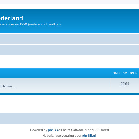
derland
vers van na 1990 (ouderen ook welkom)
ONDERWERPEN
2269
f Rover ....
Powered by
phpBB
® Forum Software © phpBB Limited
Nederlandse vertaling door
phpBB.nl
.