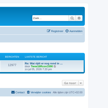
Zoek
Uitgebreid zoeken
Registreer
Aanmelden
BERICHTEN
LAATSTE BERICHT
Re: Wat rijdt er nog rond in …
12977
B
door
Twee16Rcon1590
e
zo jul 05, 2026 7:20 pm
k
i
j
k
Ga naar
l
a
a
t
Contact
Verwijder cookies
Alle tijden zijn
UTC+02:00
s
t
e
b
e