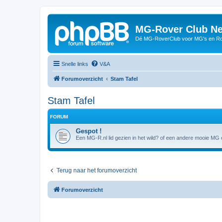
MG-Rover Club Ne
Dé MG-RoverClub voor MG's en Ro
Snelle links
V&A
Forumoverzicht
Stam Tafel
Stam Tafel
FORUM
Gespot !
Een MG-R.nl lid gezien in het wild? of een andere mooie MG o
Terug naar het forumoverzicht
Forumoverzicht