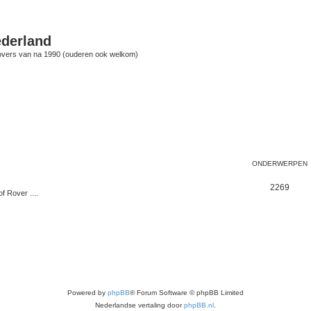
derland
vers van na 1990 (ouderen ook welkom)
ONDERWERPEN
2269
f Rover ....
Powered by
phpBB
® Forum Software © phpBB Limited
Nederlandse vertaling door
phpBB.nl
.