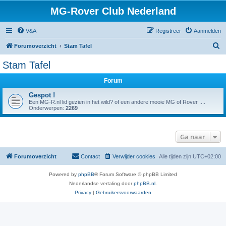
MG-Rover Club Nederland
V&A
Registreer
Aanmelden
Z
Forumoverzicht
Stam Tafel
o
Stam Tafel
e
Forum
k
Gespot !
Een MG-R.nl lid gezien in het wild? of een andere mooie MG of Rover ....
Onderwerpen:
2269
Ga naar
Forumoverzicht
Contact
Verwijder cookies
Alle tijden zijn
UTC+02:00
Powered by
phpBB
® Forum Software © phpBB Limited
Nederlandse vertaling door
phpBB.nl
.
Privacy
|
Gebruikersvoorwaarden