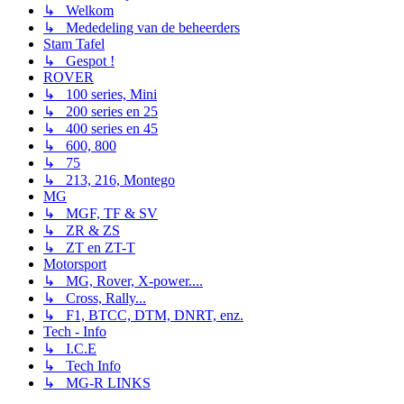
↳ Welkom
↳ Mededeling van de beheerders
Stam Tafel
↳ Gespot !
ROVER
↳ 100 series, Mini
↳ 200 series en 25
↳ 400 series en 45
↳ 600, 800
↳ 75
↳ 213, 216, Montego
MG
↳ MGF, TF & SV
↳ ZR & ZS
↳ ZT en ZT-T
Motorsport
↳ MG, Rover, X-power....
↳ Cross, Rally...
↳ F1, BTCC, DTM, DNRT, enz.
Tech - Info
↳ I.C.E
↳ Tech Info
↳ MG-R LINKS