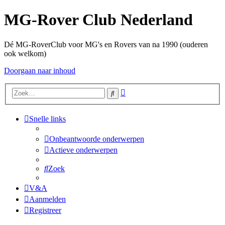
MG-Rover Club Nederland
Dé MG-RoverClub voor MG's en Rovers van na 1990 (ouderen
ook welkom)
Doorgaan naar inhoud
Uitgebreid
Zoek
zoeken
Snelle links
Onbeantwoorde onderwerpen
Actieve onderwerpen
Zoek
V&A
Aanmelden
Registreer