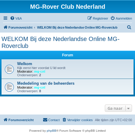
MG-Rover Club Nederland
V&A
Registreer
Aanmelden
Z
Forumoverzicht
WELKOM Bij deze Nederlandse Online MG-Roverclub
o
WELKOM Bij deze Nederlandse Online MG-
e
Roverclub
k
Forum
Welkom
Kijk eerst hier voordat U lid wordt
Moderator:
mg-r.nl
Onderwerpen:
2
Mededeling van de beheerders
Moderator:
mg-r.nl
Onderwerpen:
8
Ga naar
Forumoverzicht
Contact
Verwijder cookies
Alle tijden zijn
UTC+02:00
Powered by
phpBB
® Forum Software © phpBB Limited