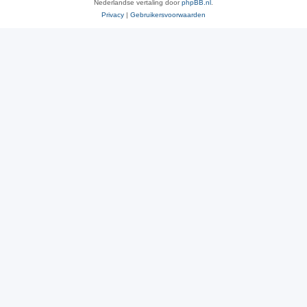
Nederlandse vertaling door
phpBB.nl
.
Privacy
|
Gebruikersvoorwaarden