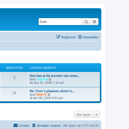
Zoek
Uitgebreid zoeken
Registreer
Aanmelden
BERICHTEN
LAATSTE BERICHT
Hoe kan je lid worden van www…
2
B
door
mg-r.nl
e
do dec 01, 2005 7:15 pm
k
i
Re: Foto's plaatsen direct ti…
14
j
B
door
Bart-K
k
e
di dec 05, 2023 6:41 pm
l
k
a
i
a
j
t
k
s
Ga naar
l
t
a
e
a
b
t
Contact
Verwijder cookies
Alle tijden zijn
UTC+02:00
e
s