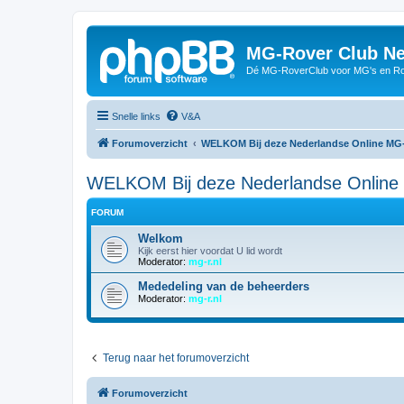
MG-Rover Club Ne
Dé MG-RoverClub voor MG's en Ro
Snelle links
V&A
Forumoverzicht
WELKOM Bij deze Nederlandse Online MG
WELKOM Bij deze Nederlandse Online
FORUM
Welkom
Kijk eerst hier voordat U lid wordt
Moderator:
mg-r.nl
Mededeling van de beheerders
Moderator:
mg-r.nl
Terug naar het forumoverzicht
Forumoverzicht