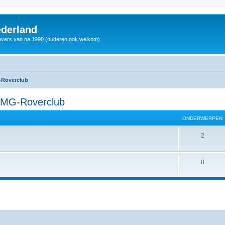
derland
vers van na 1990 (ouderen ook welkom)
-Roverclub
 MG-Roverclub
ONDERWERPEN
2
8