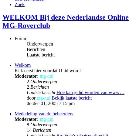
Zoek
WELKOM Bij deze Nederlandse Online
MG-Roverclub
Forum
Onderwerpen
Berichten
Laatste bericht
Welkom
Kijk eerst hier voordat U lid wordt
Moderator:
mg-r.nl
2
Onderwerpen
2
Berichten
Laatste bericht
Hoe kan je lid worden van www…
door
mg-r.nl
Bekijk laatste bericht
do dec 01, 2005 7:15 pm
Mededeling van de beheerders
Moderator:
mg-r.nl
8
Onderwerpen
14
Berichten
Laatste bericht
Re: Foto's plaatsen direct ti…