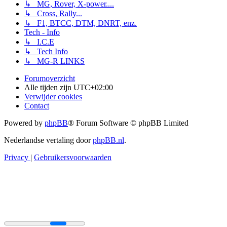
↳ MG, Rover, X-power....
↳ Cross, Rally...
↳ F1, BTCC, DTM, DNRT, enz.
Tech - Info
↳ I.C.E
↳ Tech Info
↳ MG-R LINKS
Forumoverzicht
Alle tijden zijn
UTC+02:00
Verwijder cookies
Contact
Powered by
phpBB
® Forum Software © phpBB Limited
Nederlandse vertaling door
phpBB.nl
.
Privacy
|
Gebruikersvoorwaarden