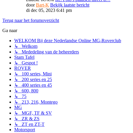
door
Bart-K
Bekijk laatste bericht
di dec 05, 2023 6:41 pm
Terug naar het forumoverzicht
Ga naar
WELKOM Bij deze Nederlandse Online MG-Roverclub
↳ Welkom
↳ Mededeling van de beheerders
Stam Tafel
↳ Gespot !
ROVER
↳ 100 series, Mini
↳ 200 series en 25
↳ 400 series en 45
↳ 600, 800
↳ 75
↳ 213, 216, Montego
MG
↳ MGF, TF & SV
↳ ZR & ZS
↳ ZT en ZT-T
Motorsport