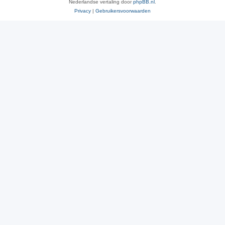
Nederlandse vertaling door
phpBB.nl
.
Privacy
|
Gebruikersvoorwaarden