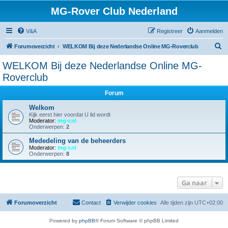
MG-Rover Club Nederland
V&A
Registreer
Aanmelden
Z
Forumoverzicht
WELKOM Bij deze Nederlandse Online MG-Roverclub
o
WELKOM Bij deze Nederlandse Online MG-
e
Roverclub
k
Forum
Welkom
Kijk eerst hier voordat U lid wordt
Moderator:
mg-r.nl
Onderwerpen:
2
Mededeling van de beheerders
Moderator:
mg-r.nl
Onderwerpen:
8
Ga naar
Forumoverzicht
Contact
Verwijder cookies
Alle tijden zijn
UTC+02:00
Powered by
phpBB
® Forum Software © phpBB Limited