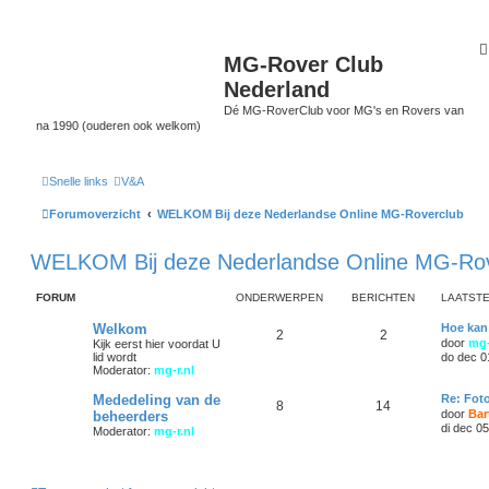
MG-Rover Club
Nederland
Dé MG-RoverClub voor MG's en Rovers van
na 1990 (ouderen ook welkom)
Snelle links
V&A
Forumoverzicht
WELKOM Bij deze Nederlandse Online MG-Roverclub
WELKOM Bij deze Nederlandse Online MG-Rov
FORUM
ONDERWERPEN
BERICHTEN
LAATSTE
Welkom
Hoe kan
2
2
door
mg-
Kijk eerst hier voordat U
lid wordt
do dec 0
Moderator:
mg-r.nl
Mededeling van de
Re: Foto
8
14
door
Bar
beheerders
di dec 0
Moderator:
mg-r.nl