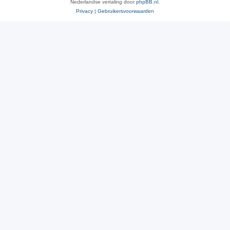
Nederlandse vertaling door
phpBB.nl
.
Privacy
|
Gebruikersvoorwaarden