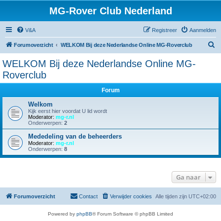
MG-Rover Club Nederland
V&A
Registreer
Aanmelden
Z
Forumoverzicht
WELKOM Bij deze Nederlandse Online MG-Roverclub
o
WELKOM Bij deze Nederlandse Online MG-
e
Roverclub
k
Forum
Welkom
Kijk eerst hier voordat U lid wordt
Moderator:
mg-r.nl
Onderwerpen:
2
Mededeling van de beheerders
Moderator:
mg-r.nl
Onderwerpen:
8
Ga naar
Forumoverzicht
Contact
Verwijder cookies
Alle tijden zijn
UTC+02:00
Powered by
phpBB
® Forum Software © phpBB Limited