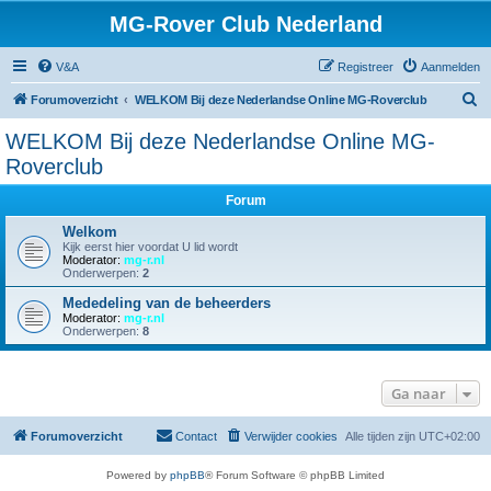
MG-Rover Club Nederland
V&A
Registreer
Aanmelden
Z
Forumoverzicht
WELKOM Bij deze Nederlandse Online MG-Roverclub
o
WELKOM Bij deze Nederlandse Online MG-
e
Roverclub
k
Forum
Welkom
Kijk eerst hier voordat U lid wordt
Moderator:
mg-r.nl
Onderwerpen:
2
Mededeling van de beheerders
Moderator:
mg-r.nl
Onderwerpen:
8
Ga naar
Forumoverzicht
Contact
Verwijder cookies
Alle tijden zijn
UTC+02:00
Powered by
phpBB
® Forum Software © phpBB Limited