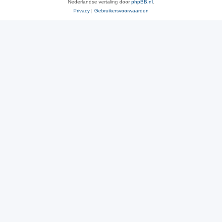
Nederlandse vertaling door
phpBB.nl
.
Privacy
|
Gebruikersvoorwaarden