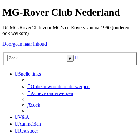
MG-Rover Club Nederland
Dé MG-RoverClub voor MG's en Rovers van na 1990 (ouderen
ook welkom)
Doorgaan naar inhoud
Uitgebreid
Zoek
zoeken
Snelle links
Onbeantwoorde onderwerpen
Actieve onderwerpen
Zoek
V&A
Aanmelden
Registreer