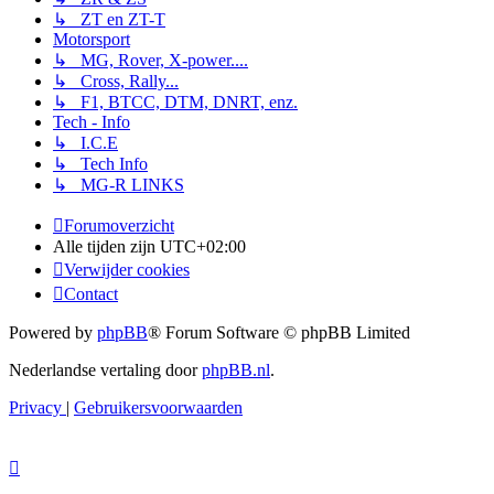
↳ ZT en ZT-T
Motorsport
↳ MG, Rover, X-power....
↳ Cross, Rally...
↳ F1, BTCC, DTM, DNRT, enz.
Tech - Info
↳ I.C.E
↳ Tech Info
↳ MG-R LINKS
Forumoverzicht
Alle tijden zijn
UTC+02:00
Verwijder cookies
Contact
Powered by
phpBB
® Forum Software © phpBB Limited
Nederlandse vertaling door
phpBB.nl
.
Privacy
|
Gebruikersvoorwaarden