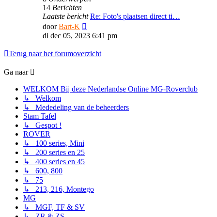
14
Berichten
Laatste bericht
Re: Foto's plaatsen direct ti…
Bekijk
door
Bart-K
laatste
di dec 05, 2023 6:41 pm
bericht
Terug naar het forumoverzicht
Ga naar
WELKOM Bij deze Nederlandse Online MG-Roverclub
↳ Welkom
↳ Mededeling van de beheerders
Stam Tafel
↳ Gespot !
ROVER
↳ 100 series, Mini
↳ 200 series en 25
↳ 400 series en 45
↳ 600, 800
↳ 75
↳ 213, 216, Montego
MG
↳ MGF, TF & SV
↳ ZR & ZS