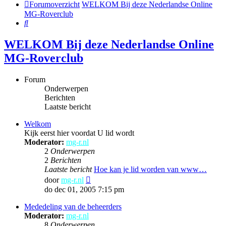
Forumoverzicht
WELKOM Bij deze Nederlandse Online
MG-Roverclub
Zoek
WELKOM Bij deze Nederlandse Online
MG-Roverclub
Forum
Onderwerpen
Berichten
Laatste bericht
Welkom
Kijk eerst hier voordat U lid wordt
Moderator:
mg-r.nl
2
Onderwerpen
2
Berichten
Laatste bericht
Hoe kan je lid worden van www…
Bekijk
door
mg-r.nl
laatste
do dec 01, 2005 7:15 pm
bericht
Mededeling van de beheerders
Moderator:
mg-r.nl
8
Onderwerpen