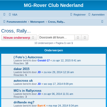
MG-Rover Club Nederland
V&A
Registreer
Aanmelden
Z
Forumoverzicht
Motorsport
Cross, Rally...
o
Cross, Rally...
e
Zoek
Uitgebreid z
Nieuw onderwerp
k
10 onderwerpen • Pagina
1
van
1
Onderwerpen
( Foto's ) Autocross
Laatste bericht door
Gerald-17
«
zo apr 12, 2015 8:41 am
Reacties:
10
dakar 2015
Laatste bericht door
JD
«
za nov 29, 2014 12:16 am
Reacties:
5
autocross uk
Laatste bericht door
JD
«
wo sep 17, 2014 8:09 pm
MG's in Rallycross
Laatste bericht door
JD
«
zo apr 06, 2014 11:31 am
Reacties:
3
driftende mg?
Laatste bericht door
Bart-K
«
ma mar 24, 2014 9:34 pm