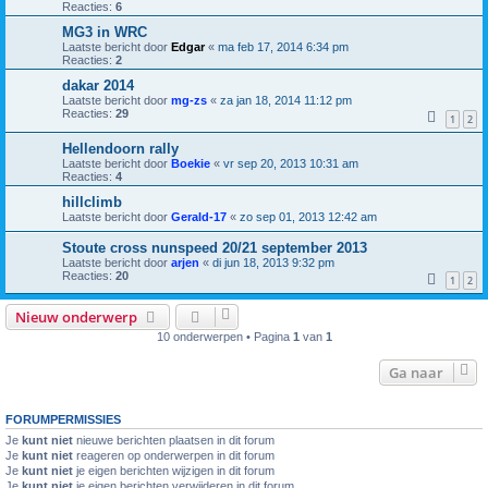
Reacties:
6
MG3 in WRC
Laatste bericht door
Edgar
«
ma feb 17, 2014 6:34 pm
Reacties:
2
dakar 2014
Laatste bericht door
mg-zs
«
za jan 18, 2014 11:12 pm
Reacties:
29
1
2
Hellendoorn rally
Laatste bericht door
Boekie
«
vr sep 20, 2013 10:31 am
Reacties:
4
hillclimb
Laatste bericht door
Gerald-17
«
zo sep 01, 2013 12:42 am
Stoute cross nunspeed 20/21 september 2013
Laatste bericht door
arjen
«
di jun 18, 2013 9:32 pm
Reacties:
20
1
2
Nieuw onderwerp
10 onderwerpen • Pagina
1
van
1
Ga naar
FORUMPERMISSIES
Je
kunt niet
nieuwe berichten plaatsen in dit forum
Je
kunt niet
reageren op onderwerpen in dit forum
Je
kunt niet
je eigen berichten wijzigen in dit forum
Je
kunt niet
je eigen berichten verwijderen in dit forum