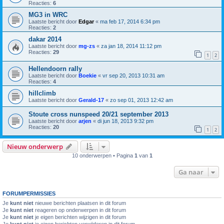
Reacties:
6
MG3 in WRC
Laatste bericht door
Edgar
«
ma feb 17, 2014 6:34 pm
Reacties:
2
dakar 2014
Laatste bericht door
mg-zs
«
za jan 18, 2014 11:12 pm
Reacties:
29
1
2
Hellendoorn rally
Laatste bericht door
Boekie
«
vr sep 20, 2013 10:31 am
Reacties:
4
hillclimb
Laatste bericht door
Gerald-17
«
zo sep 01, 2013 12:42 am
Stoute cross nunspeed 20/21 september 2013
Laatste bericht door
arjen
«
di jun 18, 2013 9:32 pm
Reacties:
20
1
2
Nieuw onderwerp
10 onderwerpen • Pagina
1
van
1
Ga naar
FORUMPERMISSIES
Je
kunt niet
nieuwe berichten plaatsen in dit forum
Je
kunt niet
reageren op onderwerpen in dit forum
Je
kunt niet
je eigen berichten wijzigen in dit forum