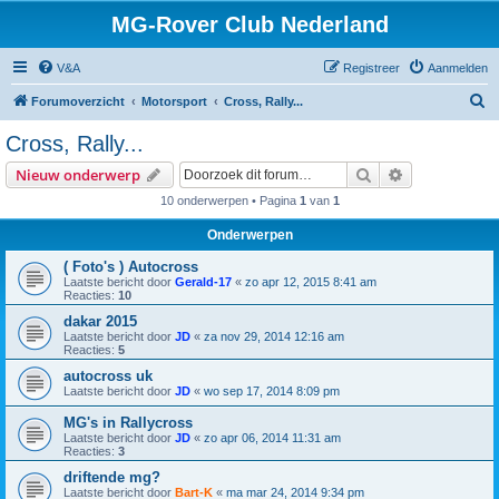
MG-Rover Club Nederland
V&A
Registreer
Aanmelden
Z
Forumoverzicht
Motorsport
Cross, Rally...
o
Cross, Rally...
e
Zoek
Uitgebreid z
Nieuw onderwerp
k
10 onderwerpen • Pagina
1
van
1
Onderwerpen
( Foto's ) Autocross
Laatste bericht door
Gerald-17
«
zo apr 12, 2015 8:41 am
Reacties:
10
dakar 2015
Laatste bericht door
JD
«
za nov 29, 2014 12:16 am
Reacties:
5
autocross uk
Laatste bericht door
JD
«
wo sep 17, 2014 8:09 pm
MG's in Rallycross
Laatste bericht door
JD
«
zo apr 06, 2014 11:31 am
Reacties:
3
driftende mg?
Laatste bericht door
Bart-K
«
ma mar 24, 2014 9:34 pm