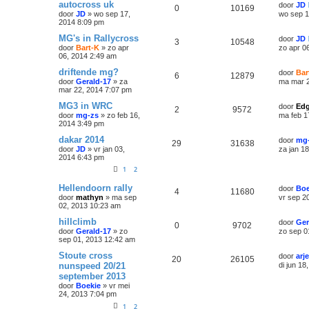
autocross uk
door
JD
0
10169
door
JD
»
wo sep 17,
wo sep 1
2014 8:09 pm
MG's in Rallycross
door
JD
3
10548
door
Bart-K
»
zo apr
zo apr 0
06, 2014 2:49 am
driftende mg?
door
Bar
6
12879
door
Gerald-17
»
za
ma mar 2
mar 22, 2014 7:07 pm
MG3 in WRC
door
Edg
2
9572
door
mg-zs
»
zo feb 16,
ma feb 1
2014 3:49 pm
dakar 2014
door
mg
29
31638
door
JD
»
vr jan 03,
za jan 1
2014 6:43 pm
1
2
Hellendoorn rally
door
Boe
4
11680
door
mathyn
»
ma sep
vr sep 2
02, 2013 10:23 am
hillclimb
door
Ger
0
9702
door
Gerald-17
»
zo
zo sep 0
sep 01, 2013 12:42 am
Stoute cross
door
arj
20
26105
nunspeed 20/21
di jun 18
september 2013
door
Boekie
»
vr mei
24, 2013 7:04 pm
1
2