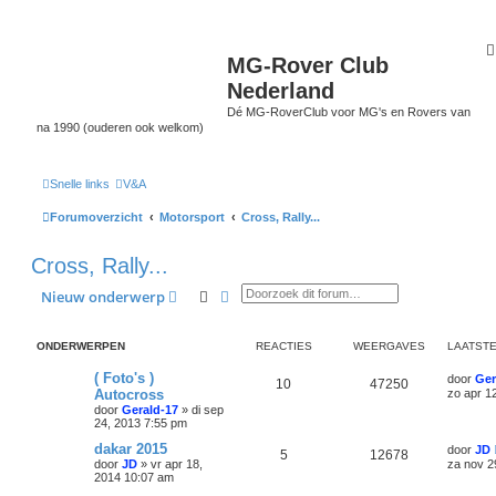
MG-Rover Club
Nederland
Dé MG-RoverClub voor MG's en Rovers van
na 1990 (ouderen ook welkom)
Snelle links
V&A
Forumoverzicht
Motorsport
Cross, Rally...
Cross, Rally...
Zoek
Uitgebreid zoeken
Nieuw onderwerp
ONDERWERPEN
REACTIES
WEERGAVES
LAATSTE
( Foto's )
door
Ger
10
47250
Autocross
zo apr 1
door
Gerald-17
»
di sep
24, 2013 7:55 pm
dakar 2015
door
JD
5
12678
door
JD
»
vr apr 18,
za nov 2
2014 10:07 am