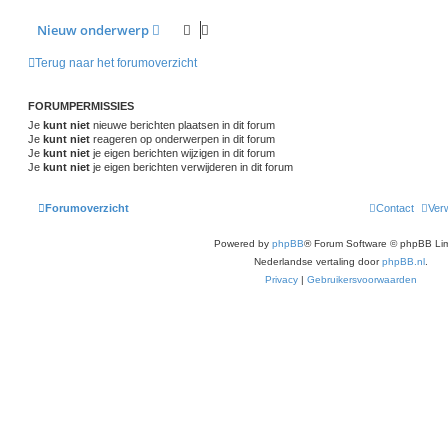
Nieuw onderwerp
Terug naar het forumoverzicht
FORUMPERMISSIES
Je
kunt niet
nieuwe berichten plaatsen in dit forum
Je
kunt niet
reageren op onderwerpen in dit forum
Je
kunt niet
je eigen berichten wijzigen in dit forum
Je
kunt niet
je eigen berichten verwijderen in dit forum
Forumoverzicht
Contact
Verw
Powered by
phpBB
® Forum Software © phpBB Lim
Nederlandse vertaling door
phpBB.nl
.
Privacy
|
Gebruikersvoorwaarden