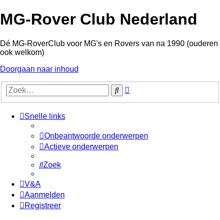
MG-Rover Club Nederland
Dé MG-RoverClub voor MG's en Rovers van na 1990 (ouderen
ook welkom)
Doorgaan naar inhoud
Uitgebreid
Zoek
zoeken
Snelle links
Onbeantwoorde onderwerpen
Actieve onderwerpen
Zoek
V&A
Aanmelden
Registreer