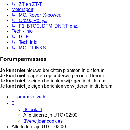
↳ ZT en ZT-T
Motorsport
↳ MG, Rover, X-power....
↳ Cross, Rally...
↳ F1, BTCC, DTM, DNRT, enz.
Tech - Info
↳ I.C.E
↳ Tech Info
↳ MG-R LINKS
Forumpermissies
Je
kunt niet
nieuwe berichten plaatsen in dit forum
Je
kunt niet
reageren op onderwerpen in dit forum
Je
kunt niet
je eigen berichten wijzigen in dit forum
Je
kunt niet
je eigen berichten verwijderen in dit forum
Forumoverzicht
Contact
Alle tijden zijn
UTC+02:00
Verwijder cookies
Alle tijden zijn
UTC+02:00