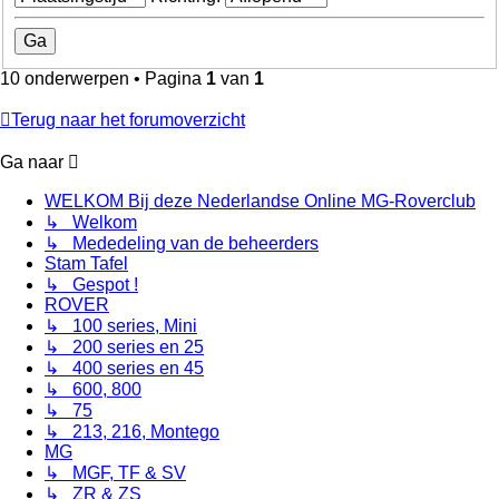
10 onderwerpen • Pagina
1
van
1
Terug naar het forumoverzicht
Ga naar
WELKOM Bij deze Nederlandse Online MG-Roverclub
↳ Welkom
↳ Mededeling van de beheerders
Stam Tafel
↳ Gespot !
ROVER
↳ 100 series, Mini
↳ 200 series en 25
↳ 400 series en 45
↳ 600, 800
↳ 75
↳ 213, 216, Montego
MG
↳ MGF, TF & SV
↳ ZR & ZS