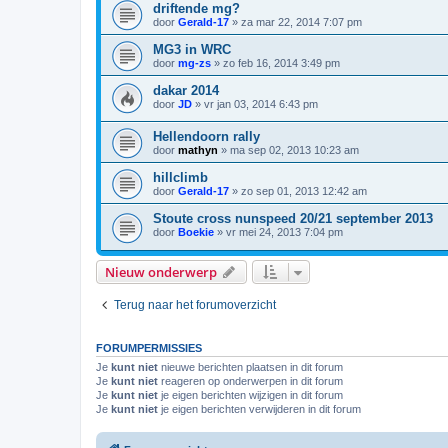
driftende mg?
door
Gerald-17
»
za mar 22, 2014 7:07 pm
MG3 in WRC
door
mg-zs
»
zo feb 16, 2014 3:49 pm
dakar 2014
door
JD
»
vr jan 03, 2014 6:43 pm
Hellendoorn rally
door
mathyn
»
ma sep 02, 2013 10:23 am
hillclimb
door
Gerald-17
»
zo sep 01, 2013 12:42 am
Stoute cross nunspeed 20/21 september 2013
door
Boekie
»
vr mei 24, 2013 7:04 pm
Nieuw onderwerp
Terug naar het forumoverzicht
FORUMPERMISSIES
Je
kunt niet
nieuwe berichten plaatsen in dit forum
Je
kunt niet
reageren op onderwerpen in dit forum
Je
kunt niet
je eigen berichten wijzigen in dit forum
Je
kunt niet
je eigen berichten verwijderen in dit forum