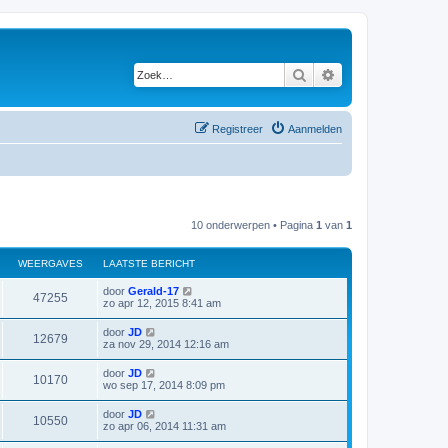
Zoek
Uitgebreid zoeken
Registreer
Aanmelden
10 onderwerpen • Pagina
1
van
1
WEERGAVES
LAATSTE BERICHT
door
Gerald-17
47255
zo apr 12, 2015 8:41 am
door
JD
12679
za nov 29, 2014 12:16 am
door
JD
10170
wo sep 17, 2014 8:09 pm
door
JD
10550
zo apr 06, 2014 11:31 am