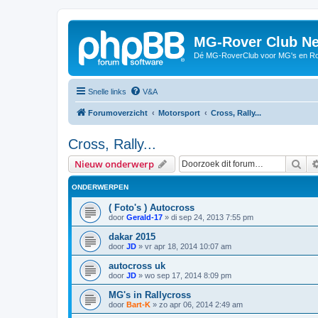
MG-Rover Club Ne
Dé MG-RoverClub voor MG's en Ro
Snelle links
V&A
Forumoverzicht
Motorsport
Cross, Rally...
Cross, Rally...
Zoe
Nieuw onderwerp
ONDERWERPEN
( Foto's ) Autocross
door
Gerald-17
»
di sep 24, 2013 7:55 pm
dakar 2015
door
JD
»
vr apr 18, 2014 10:07 am
autocross uk
door
JD
»
wo sep 17, 2014 8:09 pm
MG's in Rallycross
door
Bart-K
»
zo apr 06, 2014 2:49 am