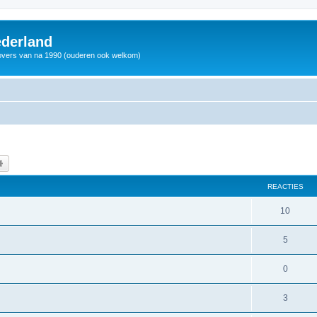
derland
vers van na 1990 (ouderen ook welkom)
k
Uitgebreid zoeken
REACTIES
10
5
0
3