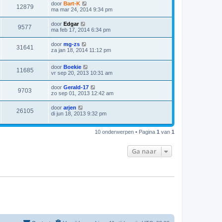
door
Bart-K
12879
ma mar 24, 2014 9:34 pm
door
Edgar
9577
ma feb 17, 2014 6:34 pm
door
mg-zs
31641
za jan 18, 2014 11:12 pm
door
Boekie
11685
vr sep 20, 2013 10:31 am
door
Gerald-17
9703
zo sep 01, 2013 12:42 am
door
arjen
26105
di jun 18, 2013 9:32 pm
10 onderwerpen • Pagina
1
van
1
Ga naar