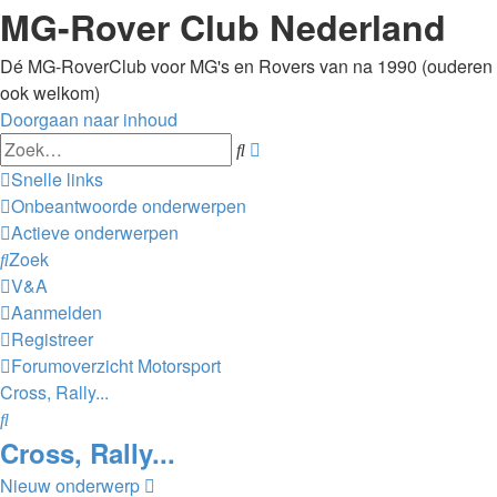
MG-Rover Club Nederland
Dé MG-RoverClub voor MG's en Rovers van na 1990 (ouderen
ook welkom)
Doorgaan naar inhoud
Uitgebreid
Zoek
zoeken
Snelle links
Onbeantwoorde onderwerpen
Actieve onderwerpen
Zoek
V&A
Aanmelden
Registreer
Forumoverzicht
Motorsport
Cross, Rally...
Zoek
Cross, Rally...
Nieuw onderwerp