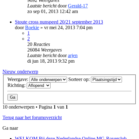
9692
Weergaves
Laatste bericht
door
Gerald-17
zo sep 01, 2013 12:42 am
Stoute cross nunspeed 20/21 september 2013
door
Boekie
»
vr mei 24, 2013 7:04 pm
1
2
20
Reacties
26084
Weergaves
Laatste bericht
door
arjen
di jun 18, 2013 9:32 pm
Nieuw onderwerp
Weergave:
Sorteer op:
Richting:
10 onderwerpen • Pagina
1
van
1
Terug naar het forumoverzicht
Ga naar
WELKOM Bij deze Nederlandse Online MG-Roverclub