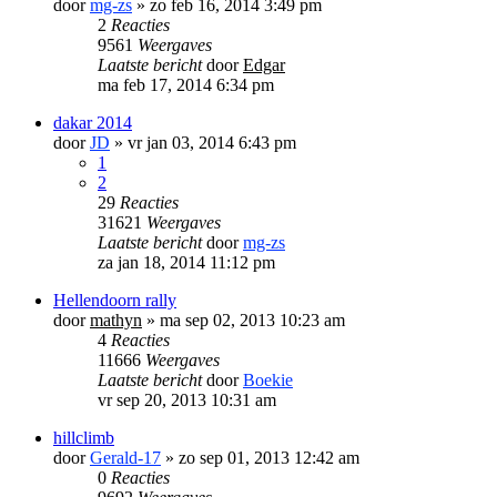
door
mg-zs
»
zo feb 16, 2014 3:49 pm
2
Reacties
9561
Weergaves
Laatste bericht
door
Edgar
ma feb 17, 2014 6:34 pm
dakar 2014
door
JD
»
vr jan 03, 2014 6:43 pm
1
2
29
Reacties
31621
Weergaves
Laatste bericht
door
mg-zs
za jan 18, 2014 11:12 pm
Hellendoorn rally
door
mathyn
»
ma sep 02, 2013 10:23 am
4
Reacties
11666
Weergaves
Laatste bericht
door
Boekie
vr sep 20, 2013 10:31 am
hillclimb
door
Gerald-17
»
zo sep 01, 2013 12:42 am
0
Reacties