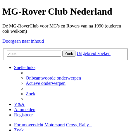
MG-Rover Club Nederland
Dé MG-RoverClub voor MG's en Rovers van na 1990 (ouderen
ook welkom)
Doorgaan naar inhoud
Uitgebreid zoeken
Zoek
Snelle links
Onbeantwoorde onderwerpen
Actieve onderwerpen
Zoek
V&A
Aanmelden
Registreer
Forumoverzicht
Motorsport
Cross, Rally...
Zoek