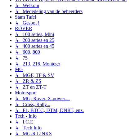
↳ Welkom
↳ Mededeling van de beheerders
Stam Tafel
↳ Gespot !
ROVER
↳ 100 series, Mini
↳ 200 series en 25
↳ 400 series en 45
↳ 600, 800
↳ 75
↳ 213, 216, Montego
MG
↳ MGF, TF & SV
↳ ZR & ZS
↳ ZT en ZT-T
Motorsport
↳ MG, Rover, X-power....
↳ Cross, Rally...
↳ F1, BTCC, DTM, DNRT, enz.
Tech - Info
↳ I.C.E
↳ Tech Info
↳ MG-R LINKS