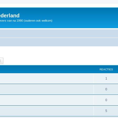
derland
vers van na 1990 (ouderen ook welkom)
k
Uitgebreid zoeken
REACTIES
1
0
0
5