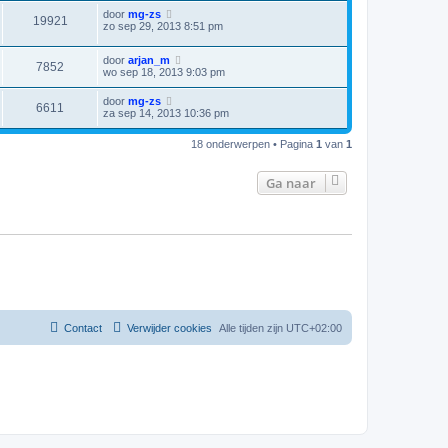
door
mg-zs
19921
zo sep 29, 2013 8:51 pm
door
arjan_m
7852
wo sep 18, 2013 9:03 pm
door
mg-zs
6611
za sep 14, 2013 10:36 pm
18 onderwerpen • Pagina
1
van
1
Ga naar
Contact
Verwijder cookies
Alle tijden zijn
UTC+02:00