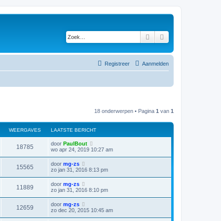
Zoek
Uitgebreid zoeken
Registreer
Aanmelden
18 onderwerpen • Pagina
1
van
1
WEERGAVES
LAATSTE BERICHT
door
PaulBout
18785
wo apr 24, 2019 10:27 am
door
mg-zs
15565
zo jan 31, 2016 8:13 pm
door
mg-zs
11889
zo jan 31, 2016 8:10 pm
door
mg-zs
12659
zo dec 20, 2015 10:45 am