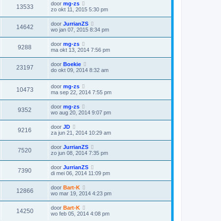
door
mg-zs
13533
zo okt 11, 2015 5:30 pm
door
JurrianZS
14642
wo jan 07, 2015 8:34 pm
door
mg-zs
9288
ma okt 13, 2014 7:56 pm
door
Boekie
23197
do okt 09, 2014 8:32 am
door
mg-zs
10473
ma sep 22, 2014 7:55 pm
door
mg-zs
9352
wo aug 20, 2014 9:07 pm
door
JD
9216
za jun 21, 2014 10:29 am
door
JurrianZS
7520
zo jun 08, 2014 7:35 pm
door
JurrianZS
7390
di mei 06, 2014 11:09 pm
door
Bart-K
12866
wo mar 19, 2014 4:23 pm
door
Bart-K
14250
wo feb 05, 2014 4:08 pm