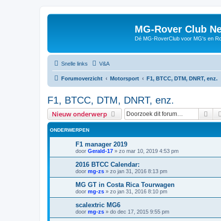
MG-Rover Club Ne
Dé MG-RoverClub voor MG's en Ro
Snelle links
V&A
Forumoverzicht
Motorsport
F1, BTCC, DTM, DNRT, enz.
F1, BTCC, DTM, DNRT, enz.
Zoe
Nieuw onderwerp
ONDERWERPEN
F1 manager 2019
door
Gerald-17
»
zo mar 10, 2019 4:53 pm
2016 BTCC Calendar:
door
mg-zs
»
zo jan 31, 2016 8:13 pm
MG GT in Costa Rica Tourwagen
door
mg-zs
»
zo jan 31, 2016 8:10 pm
scalextric MG6
door
mg-zs
»
do dec 17, 2015 9:55 pm