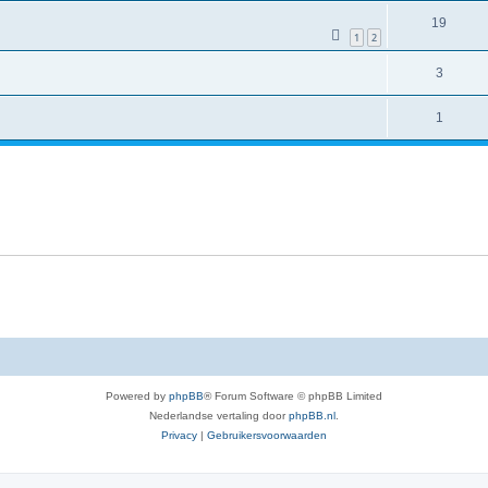
19
1
2
3
1
Powered by
phpBB
® Forum Software © phpBB Limited
Nederlandse vertaling door
phpBB.nl
.
Privacy
|
Gebruikersvoorwaarden