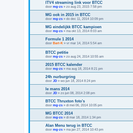
ITV4 streaming link voor BTCC
door
mg-zs
»
zo aug 23, 2015 7:58 pm
MG ook in 2015 in BTCC
door
mg-zs
»
do dec 11, 2014 10:09 pm
MG eindelijkk BTCC kampioen
door
mg-zs
»
ma okt 13, 2014 8:03 am
Formule 1 2014
door
Bart-K
»
vr mar 14, 2014 5:54 am
BTCC petitie
door
mg-zs
»
zo aug 24, 2014 10:55 am
2015 BTCC kalender
door
mg-zs
»
ma aug 18, 2014 8:21 pm
24h nurburgring
door
JD
»
wo jun 18, 2014 8:24 pm
le mans 2014
door
JD
»
zo jun 08, 2014 2:08 pm
BTCC Thruxton foto's
door
mg-zs
»
di mei 06, 2014 10:05 pm
MG BTCC 2014
door
mg-zs
»
di mar 18, 2014 1:34 pm
Alan Menu terug in BTCC
door
mg-zs
»
ma jan 27, 2014 10:43 pm