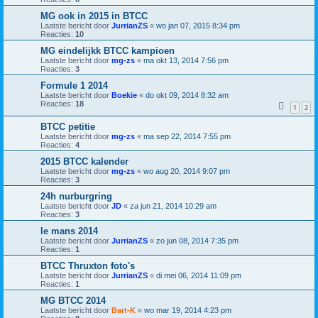
MG ook in 2015 in BTCC
Laatste bericht door
JurrianZS
«
wo jan 07, 2015 8:34 pm
Reacties:
10
MG eindelijkk BTCC kampioen
Laatste bericht door
mg-zs
«
ma okt 13, 2014 7:56 pm
Reacties:
3
Formule 1 2014
Laatste bericht door
Boekie
«
do okt 09, 2014 8:32 am
Reacties:
18
1
2
BTCC petitie
Laatste bericht door
mg-zs
«
ma sep 22, 2014 7:55 pm
Reacties:
4
2015 BTCC kalender
Laatste bericht door
mg-zs
«
wo aug 20, 2014 9:07 pm
Reacties:
3
24h nurburgring
Laatste bericht door
JD
«
za jun 21, 2014 10:29 am
Reacties:
3
le mans 2014
Laatste bericht door
JurrianZS
«
zo jun 08, 2014 7:35 pm
Reacties:
1
BTCC Thruxton foto's
Laatste bericht door
JurrianZS
«
di mei 06, 2014 11:09 pm
Reacties:
1
MG BTCC 2014
Laatste bericht door
Bart-K
«
wo mar 19, 2014 4:23 pm