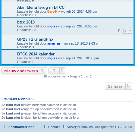
Reacties:
8
Alan Menu terug in BTCC
Laatste bericht door
Bart-K
«
wo feb 05, 2014 4:08 pm
Reacties:
13
btcc 2013
Laatste bericht door
mg-zs
«
zo sep 29, 2013 8:51 pm
Reacties:
19
1
2
GP2 / F1 GrandPrix
Laatste bericht door
arjan_m
«
wo sep 18, 2013 9:03 pm
Reacties:
3
BTCC 2014 kalender
Laatste bericht door
mg-zs
«
za sep 14, 2013 10:36 pm
Reacties:
1
Nieuw onderwerp
18 onderwerpen • Pagina
1
van
1
Ga naar
FORUMPERMISSIES
Je
kunt niet
nieuwe berichten plaatsen in dit forum
Je
kunt niet
reageren op onderwerpen in dit forum
Je
kunt niet
je eigen berichten wijzigen in dit forum
Je
kunt niet
je eigen berichten verwijderen in dit forum
Forumoverzicht
Contact
Verwijder cookies
Alle tijden zijn
UTC+02:00