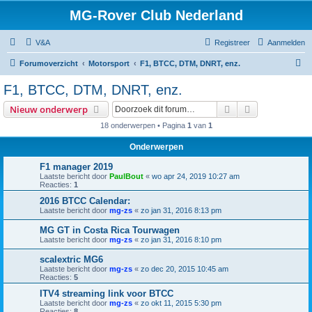
MG-Rover Club Nederland
V&A
Registreer
Aanmelden
Z
Forumoverzicht
Motorsport
F1, BTCC, DTM, DNRT, enz.
o
F1, BTCC, DTM, DNRT, enz.
e
Zoek
Uitgebreid z
Nieuw onderwerp
k
18 onderwerpen • Pagina
1
van
1
Onderwerpen
F1 manager 2019
Laatste bericht door
PaulBout
«
wo apr 24, 2019 10:27 am
Reacties:
1
2016 BTCC Calendar:
Laatste bericht door
mg-zs
«
zo jan 31, 2016 8:13 pm
MG GT in Costa Rica Tourwagen
Laatste bericht door
mg-zs
«
zo jan 31, 2016 8:10 pm
scalextric MG6
Laatste bericht door
mg-zs
«
zo dec 20, 2015 10:45 am
Reacties:
5
ITV4 streaming link voor BTCC
Laatste bericht door
mg-zs
«
zo okt 11, 2015 5:30 pm
Reacties:
8