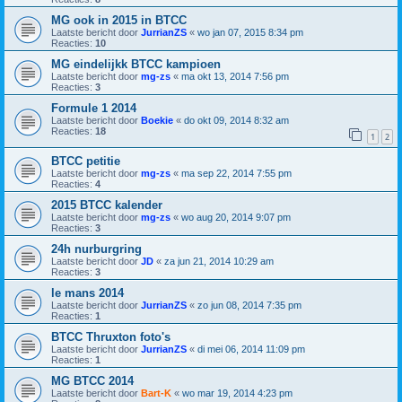
MG ook in 2015 in BTCC
Laatste bericht door
JurrianZS
«
wo jan 07, 2015 8:34 pm
Reacties:
10
MG eindelijkk BTCC kampioen
Laatste bericht door
mg-zs
«
ma okt 13, 2014 7:56 pm
Reacties:
3
Formule 1 2014
Laatste bericht door
Boekie
«
do okt 09, 2014 8:32 am
Reacties:
18
1
2
BTCC petitie
Laatste bericht door
mg-zs
«
ma sep 22, 2014 7:55 pm
Reacties:
4
2015 BTCC kalender
Laatste bericht door
mg-zs
«
wo aug 20, 2014 9:07 pm
Reacties:
3
24h nurburgring
Laatste bericht door
JD
«
za jun 21, 2014 10:29 am
Reacties:
3
le mans 2014
Laatste bericht door
JurrianZS
«
zo jun 08, 2014 7:35 pm
Reacties:
1
BTCC Thruxton foto's
Laatste bericht door
JurrianZS
«
di mei 06, 2014 11:09 pm
Reacties:
1
MG BTCC 2014
Laatste bericht door
Bart-K
«
wo mar 19, 2014 4:23 pm