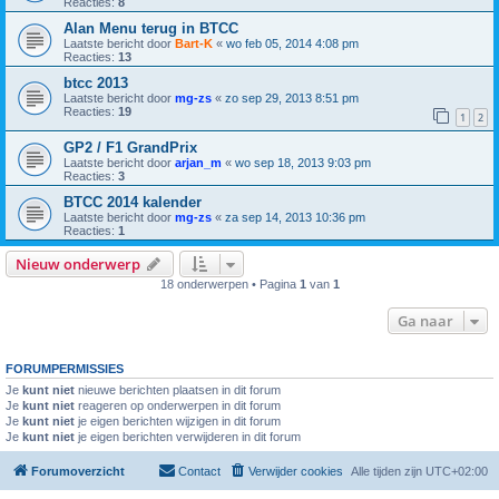
Reacties:
8
Alan Menu terug in BTCC
Laatste bericht door
Bart-K
«
wo feb 05, 2014 4:08 pm
Reacties:
13
btcc 2013
Laatste bericht door
mg-zs
«
zo sep 29, 2013 8:51 pm
Reacties:
19
1
2
GP2 / F1 GrandPrix
Laatste bericht door
arjan_m
«
wo sep 18, 2013 9:03 pm
Reacties:
3
BTCC 2014 kalender
Laatste bericht door
mg-zs
«
za sep 14, 2013 10:36 pm
Reacties:
1
Nieuw onderwerp
18 onderwerpen • Pagina
1
van
1
Ga naar
FORUMPERMISSIES
Je
kunt niet
nieuwe berichten plaatsen in dit forum
Je
kunt niet
reageren op onderwerpen in dit forum
Je
kunt niet
je eigen berichten wijzigen in dit forum
Je
kunt niet
je eigen berichten verwijderen in dit forum
Forumoverzicht
Contact
Verwijder cookies
Alle tijden zijn
UTC+02:00