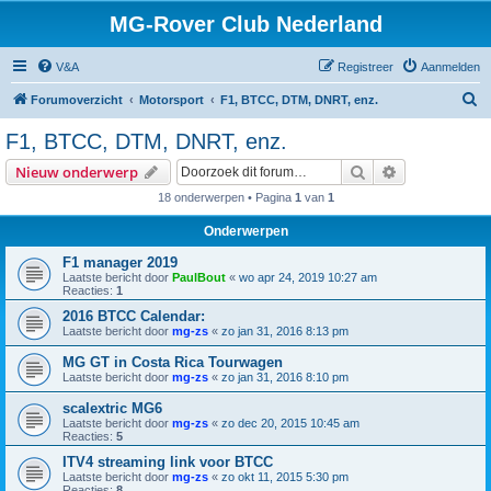
MG-Rover Club Nederland
V&A
Registreer
Aanmelden
Z
Forumoverzicht
Motorsport
F1, BTCC, DTM, DNRT, enz.
o
F1, BTCC, DTM, DNRT, enz.
e
Zoek
Uitgebreid z
Nieuw onderwerp
k
18 onderwerpen • Pagina
1
van
1
Onderwerpen
F1 manager 2019
Laatste bericht door
PaulBout
«
wo apr 24, 2019 10:27 am
Reacties:
1
2016 BTCC Calendar:
Laatste bericht door
mg-zs
«
zo jan 31, 2016 8:13 pm
MG GT in Costa Rica Tourwagen
Laatste bericht door
mg-zs
«
zo jan 31, 2016 8:10 pm
scalextric MG6
Laatste bericht door
mg-zs
«
zo dec 20, 2015 10:45 am
Reacties:
5
ITV4 streaming link voor BTCC
Laatste bericht door
mg-zs
«
zo okt 11, 2015 5:30 pm
Reacties:
8