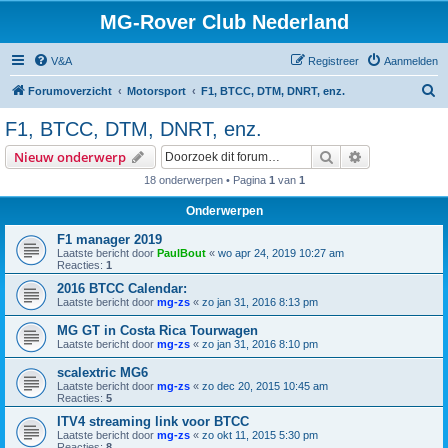
MG-Rover Club Nederland
V&A
Registreer
Aanmelden
Z
Forumoverzicht
Motorsport
F1, BTCC, DTM, DNRT, enz.
o
F1, BTCC, DTM, DNRT, enz.
e
Zoek
Uitgebreid z
Nieuw onderwerp
k
18 onderwerpen • Pagina
1
van
1
Onderwerpen
F1 manager 2019
Laatste bericht door
PaulBout
«
wo apr 24, 2019 10:27 am
Reacties:
1
2016 BTCC Calendar:
Laatste bericht door
mg-zs
«
zo jan 31, 2016 8:13 pm
MG GT in Costa Rica Tourwagen
Laatste bericht door
mg-zs
«
zo jan 31, 2016 8:10 pm
scalextric MG6
Laatste bericht door
mg-zs
«
zo dec 20, 2015 10:45 am
Reacties:
5
ITV4 streaming link voor BTCC
Laatste bericht door
mg-zs
«
zo okt 11, 2015 5:30 pm
Reacties:
8