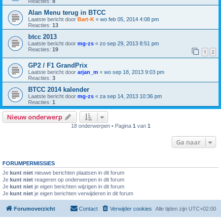
Reacties:
8
Alan Menu terug in BTCC
Laatste bericht door
Bart-K
«
wo feb 05, 2014 4:08 pm
Reacties:
13
btcc 2013
Laatste bericht door
mg-zs
«
zo sep 29, 2013 8:51 pm
Reacties:
19
1
2
GP2 / F1 GrandPrix
Laatste bericht door
arjan_m
«
wo sep 18, 2013 9:03 pm
Reacties:
3
BTCC 2014 kalender
Laatste bericht door
mg-zs
«
za sep 14, 2013 10:36 pm
Reacties:
1
Nieuw onderwerp
18 onderwerpen • Pagina
1
van
1
Ga naar
FORUMPERMISSIES
Je
kunt niet
nieuwe berichten plaatsen in dit forum
Je
kunt niet
reageren op onderwerpen in dit forum
Je
kunt niet
je eigen berichten wijzigen in dit forum
Je
kunt niet
je eigen berichten verwijderen in dit forum
Forumoverzicht
Contact
Verwijder cookies
Alle tijden zijn
UTC+02:00