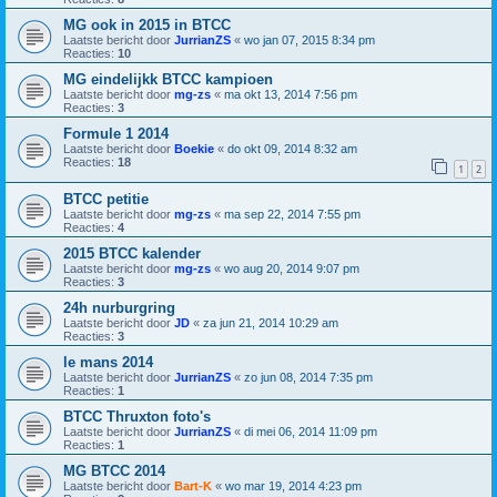
MG ook in 2015 in BTCC
Laatste bericht door
JurrianZS
«
wo jan 07, 2015 8:34 pm
Reacties:
10
MG eindelijkk BTCC kampioen
Laatste bericht door
mg-zs
«
ma okt 13, 2014 7:56 pm
Reacties:
3
Formule 1 2014
Laatste bericht door
Boekie
«
do okt 09, 2014 8:32 am
Reacties:
18
1
2
BTCC petitie
Laatste bericht door
mg-zs
«
ma sep 22, 2014 7:55 pm
Reacties:
4
2015 BTCC kalender
Laatste bericht door
mg-zs
«
wo aug 20, 2014 9:07 pm
Reacties:
3
24h nurburgring
Laatste bericht door
JD
«
za jun 21, 2014 10:29 am
Reacties:
3
le mans 2014
Laatste bericht door
JurrianZS
«
zo jun 08, 2014 7:35 pm
Reacties:
1
BTCC Thruxton foto's
Laatste bericht door
JurrianZS
«
di mei 06, 2014 11:09 pm
Reacties:
1
MG BTCC 2014
Laatste bericht door
Bart-K
«
wo mar 19, 2014 4:23 pm