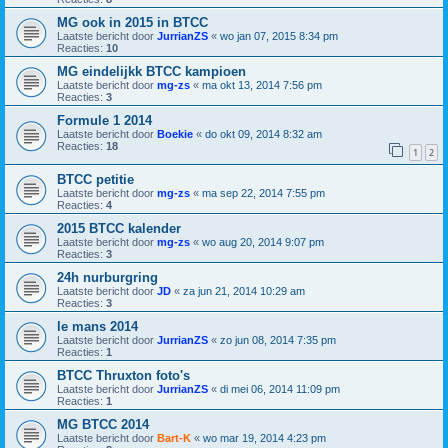
MG ook in 2015 in BTCC
Laatste bericht door
JurrianZS
«
wo jan 07, 2015 8:34 pm
Reacties:
10
MG eindelijkk BTCC kampioen
Laatste bericht door
mg-zs
«
ma okt 13, 2014 7:56 pm
Reacties:
3
Formule 1 2014
Laatste bericht door
Boekie
«
do okt 09, 2014 8:32 am
Reacties:
18
1
2
BTCC petitie
Laatste bericht door
mg-zs
«
ma sep 22, 2014 7:55 pm
Reacties:
4
2015 BTCC kalender
Laatste bericht door
mg-zs
«
wo aug 20, 2014 9:07 pm
Reacties:
3
24h nurburgring
Laatste bericht door
JD
«
za jun 21, 2014 10:29 am
Reacties:
3
le mans 2014
Laatste bericht door
JurrianZS
«
zo jun 08, 2014 7:35 pm
Reacties:
1
BTCC Thruxton foto's
Laatste bericht door
JurrianZS
«
di mei 06, 2014 11:09 pm
Reacties:
1
MG BTCC 2014
Laatste bericht door
Bart-K
«
wo mar 19, 2014 4:23 pm