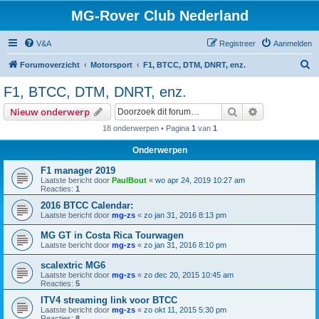
MG-Rover Club Nederland
V&A
Registreer
Aanmelden
Z
Forumoverzicht
Motorsport
F1, BTCC, DTM, DNRT, enz.
o
F1, BTCC, DTM, DNRT, enz.
e
Zoek
Uitgebreid z
Nieuw onderwerp
k
18 onderwerpen • Pagina
1
van
1
Onderwerpen
F1 manager 2019
Laatste bericht door
PaulBout
«
wo apr 24, 2019 10:27 am
Reacties:
1
2016 BTCC Calendar:
Laatste bericht door
mg-zs
«
zo jan 31, 2016 8:13 pm
MG GT in Costa Rica Tourwagen
Laatste bericht door
mg-zs
«
zo jan 31, 2016 8:10 pm
scalextric MG6
Laatste bericht door
mg-zs
«
zo dec 20, 2015 10:45 am
Reacties:
5
ITV4 streaming link voor BTCC
Laatste bericht door
mg-zs
«
zo okt 11, 2015 5:30 pm
Reacties:
8