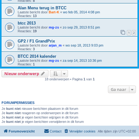
Reacties:
8
Alan Menu terug in BTCC
Laatste bericht door
Bart-K
«
wo feb 05, 2014 4:08 pm
Reacties:
13
btcc 2013
Laatste bericht door
mg-zs
«
zo sep 29, 2013 8:51 pm
Reacties:
19
1
2
GP2 / F1 GrandPrix
Laatste bericht door
arjan_m
«
wo sep 18, 2013 9:03 pm
Reacties:
3
BTCC 2014 kalender
Laatste bericht door
mg-zs
«
za sep 14, 2013 10:36 pm
Reacties:
1
Nieuw onderwerp
18 onderwerpen • Pagina
1
van
1
Ga naar
FORUMPERMISSIES
Je
kunt niet
nieuwe berichten plaatsen in dit forum
Je
kunt niet
reageren op onderwerpen in dit forum
Je
kunt niet
je eigen berichten wijzigen in dit forum
Je
kunt niet
je eigen berichten verwijderen in dit forum
Forumoverzicht
Contact
Verwijder cookies
Alle tijden zijn
UTC+02:00