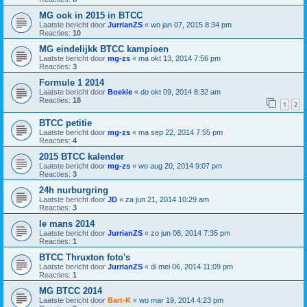
MG ook in 2015 in BTCC
Laatste bericht door
JurrianZS
«
wo jan 07, 2015 8:34 pm
Reacties:
10
MG eindelijkk BTCC kampioen
Laatste bericht door
mg-zs
«
ma okt 13, 2014 7:56 pm
Reacties:
3
Formule 1 2014
Laatste bericht door
Boekie
«
do okt 09, 2014 8:32 am
Reacties:
18
1
2
BTCC petitie
Laatste bericht door
mg-zs
«
ma sep 22, 2014 7:55 pm
Reacties:
4
2015 BTCC kalender
Laatste bericht door
mg-zs
«
wo aug 20, 2014 9:07 pm
Reacties:
3
24h nurburgring
Laatste bericht door
JD
«
za jun 21, 2014 10:29 am
Reacties:
3
le mans 2014
Laatste bericht door
JurrianZS
«
zo jun 08, 2014 7:35 pm
Reacties:
1
BTCC Thruxton foto's
Laatste bericht door
JurrianZS
«
di mei 06, 2014 11:09 pm
Reacties:
1
MG BTCC 2014
Laatste bericht door
Bart-K
«
wo mar 19, 2014 4:23 pm