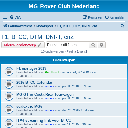
MG-Rover Club Nederland
V&A
Registreer
Aanmelden
Z
Forumoverzicht
Motorsport
F1, BTCC, DTM, DNRT, enz.
o
F1, BTCC, DTM, DNRT, enz.
e
Zoek
Uitgebreid z
Nieuw onderwerp
k
18 onderwerpen • Pagina
1
van
1
Onderwerpen
F1 manager 2019
Laatste bericht door
PaulBout
«
wo apr 24, 2019 10:27 am
Reacties:
1
2016 BTCC Calendar:
Laatste bericht door
mg-zs
«
zo jan 31, 2016 8:13 pm
MG GT in Costa Rica Tourwagen
Laatste bericht door
mg-zs
«
zo jan 31, 2016 8:10 pm
scalextric MG6
Laatste bericht door
mg-zs
«
zo dec 20, 2015 10:45 am
Reacties:
5
ITV4 streaming link voor BTCC
Laatste bericht door
mg-zs
«
zo okt 11, 2015 5:30 pm
Reacties:
8