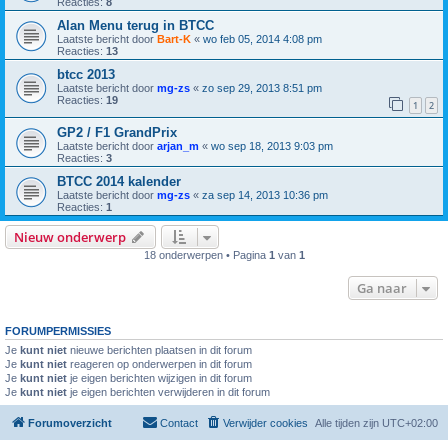
Reacties:
8
Alan Menu terug in BTCC
Laatste bericht door
Bart-K
«
wo feb 05, 2014 4:08 pm
Reacties:
13
btcc 2013
Laatste bericht door
mg-zs
«
zo sep 29, 2013 8:51 pm
Reacties:
19
1
2
GP2 / F1 GrandPrix
Laatste bericht door
arjan_m
«
wo sep 18, 2013 9:03 pm
Reacties:
3
BTCC 2014 kalender
Laatste bericht door
mg-zs
«
za sep 14, 2013 10:36 pm
Reacties:
1
Nieuw onderwerp
18 onderwerpen • Pagina
1
van
1
Ga naar
FORUMPERMISSIES
Je
kunt niet
nieuwe berichten plaatsen in dit forum
Je
kunt niet
reageren op onderwerpen in dit forum
Je
kunt niet
je eigen berichten wijzigen in dit forum
Je
kunt niet
je eigen berichten verwijderen in dit forum
Forumoverzicht
Contact
Verwijder cookies
Alle tijden zijn
UTC+02:00