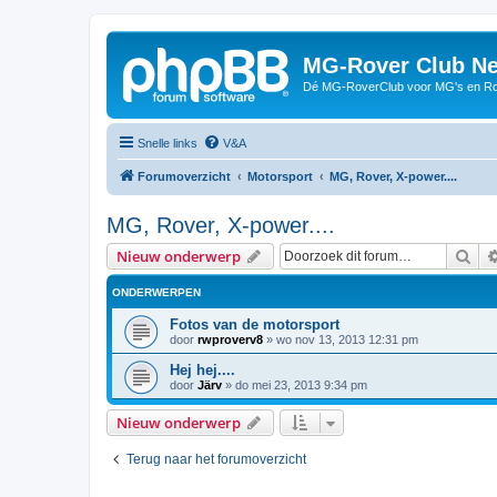
MG-Rover Club Ne
Dé MG-RoverClub voor MG's en Ro
Snelle links
V&A
Forumoverzicht
Motorsport
MG, Rover, X-power....
MG, Rover, X-power....
Zoe
Nieuw onderwerp
ONDERWERPEN
Fotos van de motorsport
door
rwproverv8
»
wo nov 13, 2013 12:31 pm
Hej hej....
door
Järv
»
do mei 23, 2013 9:34 pm
Nieuw onderwerp
Terug naar het forumoverzicht