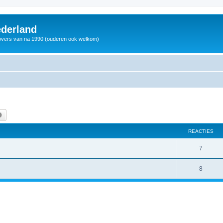
derland
vers van na 1990 (ouderen ook welkom)
k
Uitgebreid zoeken
REACTIES
7
8