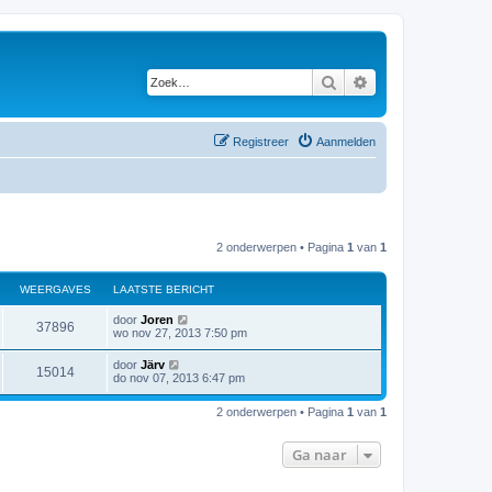
Zoek
Uitgebreid zoeken
Registreer
Aanmelden
2 onderwerpen • Pagina
1
van
1
WEERGAVES
LAATSTE BERICHT
door
Joren
37896
wo nov 27, 2013 7:50 pm
door
Järv
15014
do nov 07, 2013 6:47 pm
2 onderwerpen • Pagina
1
van
1
Ga naar