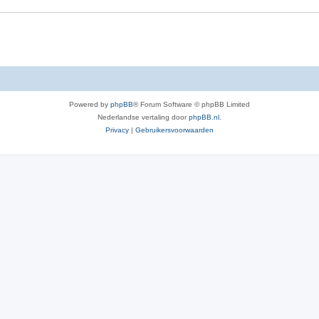
Powered by
phpBB
® Forum Software © phpBB Limited
Nederlandse vertaling door
phpBB.nl
.
Privacy
|
Gebruikersvoorwaarden